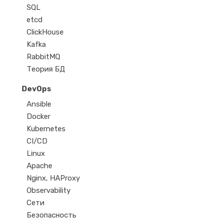
SQL
etcd
ClickHouse
Kafka
RabbitMQ
Теория БД
DevOps
Ansible
Docker
Kubernetes
CI/CD
Linux
Apache
Nginx, HAProxy
Observability
Сети
Безопасность