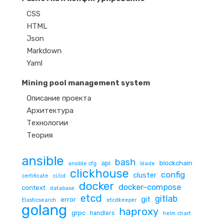
CSS
HTML
Json
Markdown
Yaml
Mining pool management system
Описание проекта
Архитектура
Технологии
Теория
ansible
bash
api
blockchain
ansible.cfg
blade
clickhouse
config
cluster
certificate
ci/cd
docker
docker-compose
context
database
etcd
gitlab
git
error
Elasticsearch
etcdkeeper
golang
haproxy
grpc
handlers
helm chart