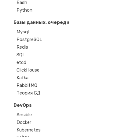
Bash
Python
Базы данных, очереди
Mysql
PostgreSQL
Redis
SQL
etcd
ClickHouse
Kafka
RabbitMQ
Теория БД
DevOps
Ansible
Docker
Kubernetes