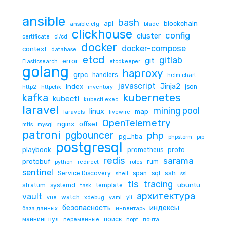
ansible
bash
api
blockchain
ansible.cfg
blade
clickhouse
config
cluster
certificate
ci/cd
docker
docker-compose
context
database
etcd
gitlab
git
error
Elasticsearch
etcdkeeper
golang
haproxy
grpc
handlers
helm chart
javascript
Jinja2
index
json
http2
httpchk
inventory
kubernetes
kafka
kubectl
kubectl exec
laravel
mining pool
linux
map
laravels
livewire
OpenTelemetry
nginx
offset
mtls
mysql
patroni
pgbouncer
php
pg_hba
phpstorm
pip
postgresql
playbook
prometheus
proto
redis
sarama
protobuf
rum
python
redirect
roles
sentinel
ssh
Service Discovery
span
sql
shell
ssl
tls
tracing
ubuntu
stratum
systemd
template
task
архитектура
vault
watch
vue
xdebug
yaml
yii
безопасность
индексы
база данных
инвентарь
майнинг пул
поиск
переменные
порт
почта