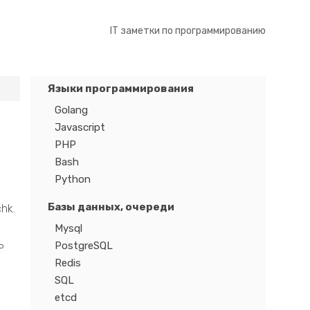
IT заметки по программированию
Языки программирования
Golang
Javascript
PHP
Bash
Python
Базы данных, очереди
hk.
Mysql
ь
PostgreSQL
Redis
SQL
etcd