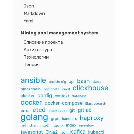
Json
Markdown
Yaml
Mining pool management system
Описание проекта
Архитектура
Технологии
Теория
ansible
bash
api
ansible.cfg
blade
clickhouse
blockchain
certificate
ci/cd
config
cluster
context
database
docker
docker-compose
Elasticsearch
etcd
gitlab
git
error
etcdkeeper
golang
haproxy
grpc
handlers
index
helm chart
http2
httpchk
inventory
kafka
javascript
Jinja2
kubectl
json