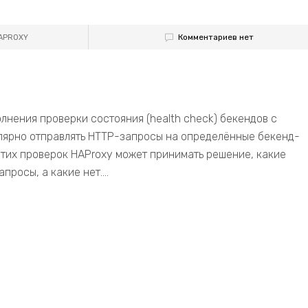
Комментариев нет
HAPROXY
лнения проверки состояния (health check) бекендов с
улярно отправлять HTTP-запросы на определённые бекенд-
этих проверок HAProxy может принимать решение, какие
росы, а какие нет....