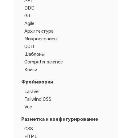
API
DDD
Git
Agile
Архитектура
Микросервисы
ООП
Шаблоны
Computer science
Книги
Фреймворки
Laravel
Tailwind CSS
Vue
Разметка и конфигурирование
CSS
HTML