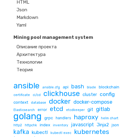
HTML
Json
Markdown
Yaml
Mining pool management system
Описание проекта
Архитектура
Технологии
Теория
ansible
bash
api
blockchain
ansible.cfg
blade
clickhouse
config
cluster
certificate
ci/cd
docker
docker-compose
context
database
etcd
gitlab
git
error
Elasticsearch
etcdkeeper
golang
haproxy
grpc
handlers
helm chart
javascript
Jinja2
index
json
http2
httpchk
inventory
kubernetes
kafka
kubectl
kubectl exec