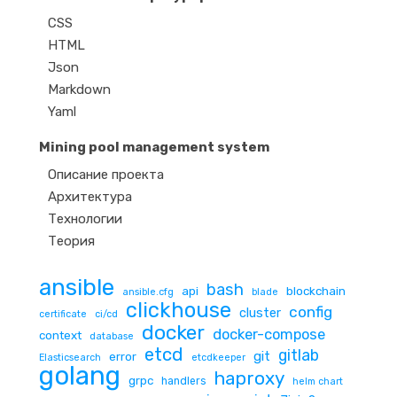
CSS
HTML
Json
Markdown
Yaml
Mining pool management system
Описание проекта
Архитектура
Технологии
Теория
ansible
bash
api
blockchain
ansible.cfg
blade
clickhouse
config
cluster
certificate
ci/cd
docker
docker-compose
context
database
etcd
gitlab
git
error
Elasticsearch
etcdkeeper
golang
haproxy
grpc
handlers
helm chart