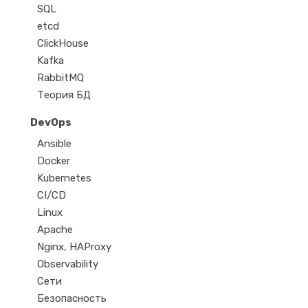
SQL
etcd
ClickHouse
Kafka
RabbitMQ
Теория БД
DevOps
Ansible
Docker
Kubernetes
CI/CD
Linux
Apache
Nginx, HAProxy
Observability
Сети
Безопасность