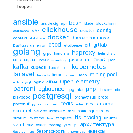
Теория
ansible
bash
api
blockchain
ansible.cfg
blade
clickhouse
config
cluster
certificate
ci/cd
docker
docker-compose
context
database
etcd
gitlab
git
error
Elasticsearch
etcdkeeper
golang
haproxy
grpc
handlers
helm chart
javascript
Jinja2
index
json
http2
httpchk
inventory
kubernetes
kafka
kubectl
kubectl exec
laravel
mining pool
linux
map
laravels
livewire
OpenTelemetry
nginx
offset
mtls
mysql
patroni
pgbouncer
php
pg_hba
phpstorm
pip
postgresql
playbook
prometheus
proto
redis
sarama
protobuf
rum
python
redirect
roles
sentinel
ssh
Service Discovery
span
sql
shell
ssl
tls
tracing
ubuntu
stratum
systemd
template
task
архитектура
vault
watch
vue
xdebug
yaml
yii
безопасность
индексы
база данных
инвентарь