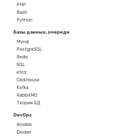
PHP
Bash
Python
Базы данных, очереди
Mysql
PostgreSQL
Redis
SQL
etcd
ClickHouse
Kafka
RabbitMQ
Теория БД
DevOps
Ansible
Docker