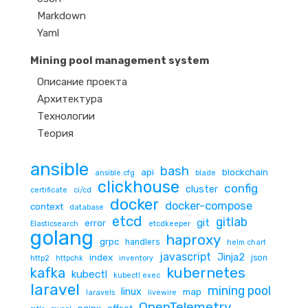
Markdown
Yaml
Mining pool management system
Описание проекта
Архитектура
Технологии
Теория
ansible
bash
api
blockchain
ansible.cfg
blade
clickhouse
config
cluster
certificate
ci/cd
docker
docker-compose
context
database
etcd
gitlab
git
error
Elasticsearch
etcdkeeper
golang
haproxy
grpc
handlers
helm chart
javascript
Jinja2
index
json
http2
httpchk
inventory
kubernetes
kafka
kubectl
kubectl exec
laravel
mining pool
linux
map
laravels
livewire
OpenTelemetry