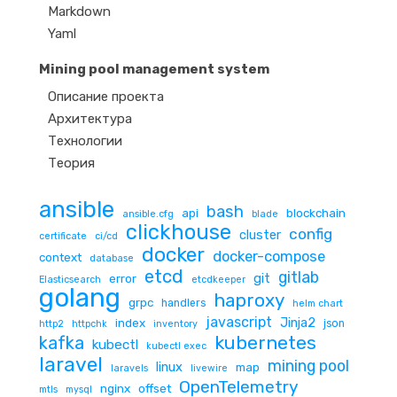
Markdown
Yaml
Mining pool management system
Описание проекта
Архитектура
Технологии
Теория
ansible
bash
api
blockchain
ansible.cfg
blade
clickhouse
config
cluster
certificate
ci/cd
docker
docker-compose
context
database
etcd
gitlab
git
error
Elasticsearch
etcdkeeper
golang
haproxy
grpc
handlers
helm chart
javascript
Jinja2
index
json
http2
httpchk
inventory
kubernetes
kafka
kubectl
kubectl exec
laravel
mining pool
linux
map
laravels
livewire
OpenTelemetry
nginx
offset
mtls
mysql