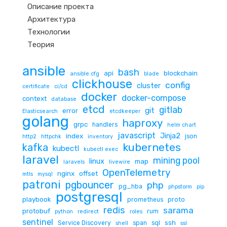
Описание проекта
Архитектура
Технологии
Теория
ansible
bash
api
blockchain
ansible.cfg
blade
clickhouse
config
cluster
certificate
ci/cd
docker
docker-compose
context
database
etcd
gitlab
git
error
Elasticsearch
etcdkeeper
golang
haproxy
grpc
handlers
helm chart
javascript
Jinja2
index
json
http2
httpchk
inventory
kubernetes
kafka
kubectl
kubectl exec
laravel
mining pool
linux
map
laravels
livewire
OpenTelemetry
nginx
offset
mtls
mysql
patroni
pgbouncer
php
pg_hba
phpstorm
pip
postgresql
playbook
prometheus
proto
redis
sarama
protobuf
rum
python
redirect
roles
sentinel
ssh
Service Discovery
span
sql
shell
ssl