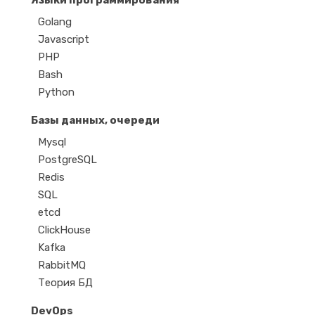
Языки программирования
Golang
Javascript
PHP
Bash
Python
Базы данных, очереди
Mysql
PostgreSQL
Redis
SQL
etcd
ClickHouse
Kafka
RabbitMQ
Теория БД
DevOps