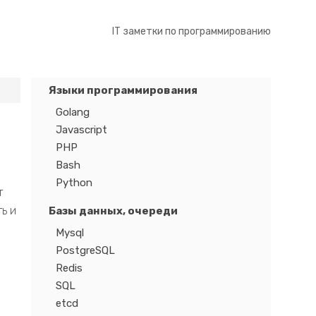
IT заметки по программированию
Языки программирования
Golang
Javascript
PHP
Bash
Python
т
ь и
Базы данных, очереди
Mysql
PostgreSQL
Redis
SQL
etcd