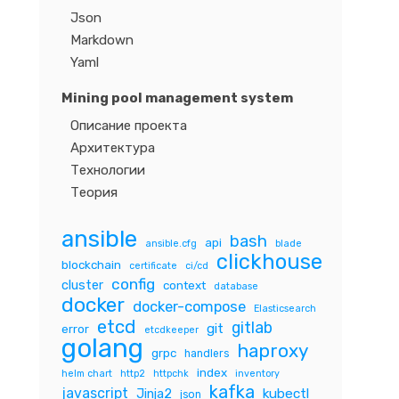
Json
Markdown
Yaml
Mining pool management system
Описание проекта
Архитектура
Технологии
Теория
ansible
bash
api
ansible.cfg
blade
clickhouse
blockchain
certificate
ci/cd
config
cluster
context
database
docker
docker-compose
Elasticsearch
etcd
gitlab
git
error
etcdkeeper
golang
haproxy
grpc
handlers
index
helm chart
http2
httpchk
inventory
kafka
javascript
Jinja2
kubectl
json