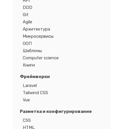
API
DDD
Git
Agile
Архитектура
Микросервисы
ООП
Шаблоны
Computer science
Книги
Фреймворки
Laravel
Tailwind CSS
Vue
Разметка и конфигурирование
CSS
HTML