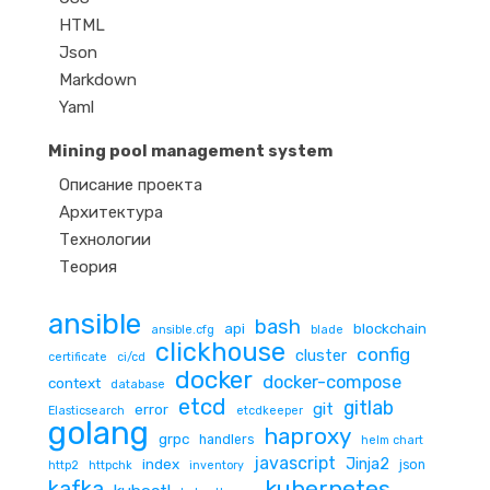
HTML
Json
Markdown
Yaml
Mining pool management system
Описание проекта
Архитектура
Технологии
Теория
ansible
bash
api
blockchain
ansible.cfg
blade
clickhouse
config
cluster
certificate
ci/cd
docker
docker-compose
context
database
etcd
gitlab
git
error
Elasticsearch
etcdkeeper
golang
haproxy
grpc
handlers
helm chart
javascript
Jinja2
index
json
http2
httpchk
inventory
kubernetes
kafka