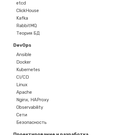
etcd
ClickHouse
Kafka
RabbitMQ
Теория БД
DevOps
Ansible
Docker
Kubernetes
CI/CD
Linux
Apache
Nginx, HAProxy
Observability
Сети
Безопасность
Проектирование и разработка