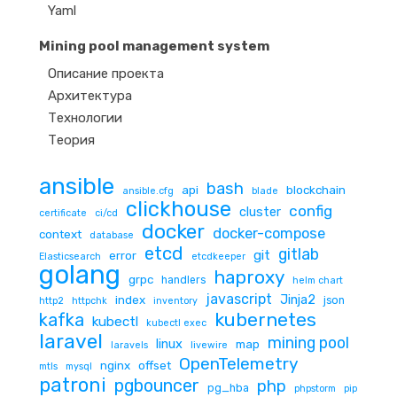
Yaml
Mining pool management system
Описание проекта
Архитектура
Технологии
Теория
ansible
bash
api
blockchain
ansible.cfg
blade
clickhouse
config
cluster
certificate
ci/cd
docker
docker-compose
context
database
etcd
gitlab
git
error
Elasticsearch
etcdkeeper
golang
haproxy
grpc
handlers
helm chart
javascript
Jinja2
index
json
http2
httpchk
inventory
kubernetes
kafka
kubectl
kubectl exec
laravel
mining pool
linux
map
laravels
livewire
OpenTelemetry
nginx
offset
mtls
mysql
patroni
pgbouncer
php
pg_hba
phpstorm
pip