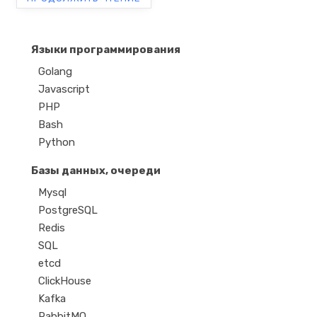
Языки программирования
Golang
Javascript
PHP
Bash
Python
Базы данных, очереди
Mysql
PostgreSQL
Redis
SQL
etcd
ClickHouse
Kafka
RabbitMQ