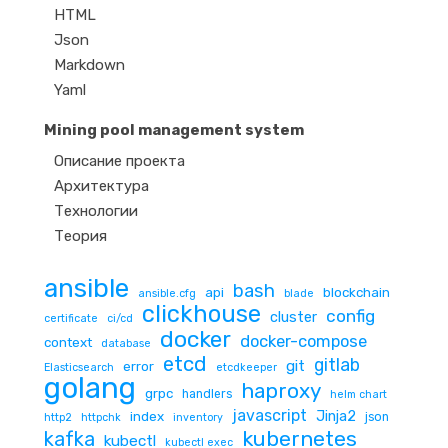
HTML
Json
Markdown
Yaml
Mining pool management system
Описание проекта
Архитектура
Технологии
Теория
ansible
bash
api
blockchain
ansible.cfg
blade
clickhouse
config
cluster
certificate
ci/cd
docker
docker-compose
context
database
etcd
gitlab
git
error
Elasticsearch
etcdkeeper
golang
haproxy
grpc
handlers
helm chart
javascript
Jinja2
index
json
http2
httpchk
inventory
kubernetes
kafka
kubectl
kubectl exec