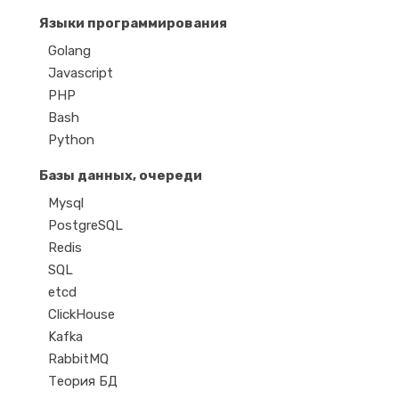
Языки программирования
Golang
Javascript
PHP
Bash
Python
Базы данных, очереди
Mysql
PostgreSQL
Redis
SQL
etcd
ClickHouse
Kafka
RabbitMQ
Теория БД