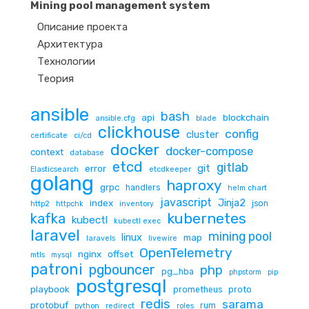
Mining pool management system
Описание проекта
Архитектура
Технологии
Теория
ansible
bash
api
blockchain
ansible.cfg
blade
clickhouse
config
cluster
certificate
ci/cd
docker
docker-compose
context
database
etcd
gitlab
git
error
Elasticsearch
etcdkeeper
golang
haproxy
grpc
handlers
helm chart
javascript
Jinja2
index
json
http2
httpchk
inventory
kubernetes
kafka
kubectl
kubectl exec
laravel
mining pool
linux
map
laravels
livewire
OpenTelemetry
nginx
offset
mtls
mysql
patroni
pgbouncer
php
pg_hba
phpstorm
pip
postgresql
playbook
prometheus
proto
redis
sarama
protobuf
rum
python
redirect
roles