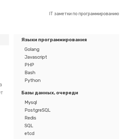
IT заметки по программированию
Языки программирования
Golang
Javascript
PHP
Bash
Python
а
ет
Базы данных, очереди
Mysql
PostgreSQL
Redis
SQL
etcd