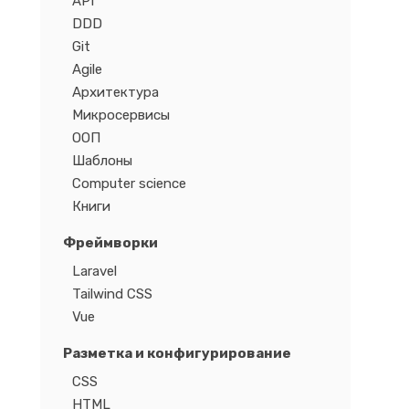
API
DDD
Git
Agile
Архитектура
Микросервисы
ООП
Шаблоны
Computer science
Книги
Фреймворки
Laravel
Tailwind CSS
Vue
Разметка и конфигурирование
CSS
HTML