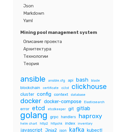
Json
Markdown
Yaml
Mining pool management system
Описание проекта
Архитектура
Технологии
Теория
ansible
bash
api
ansible.cfg
blade
clickhouse
blockchain
certificate
ci/cd
config
cluster
context
database
docker
docker-compose
Elasticsearch
etcd
gitlab
git
error
etcdkeeper
golang
haproxy
grpc
handlers
index
helm chart
http2
httpchk
inventory
kafka
javascript
Jinja2
kubectl
json