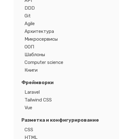
API
DDD
Git
Agile
Архитектура
Микросервисы
ООП
Шаблоны
Computer science
Книги
Фреймворки
Laravel
Tailwind CSS
Vue
Разметка и конфигурирование
CSS
HTML