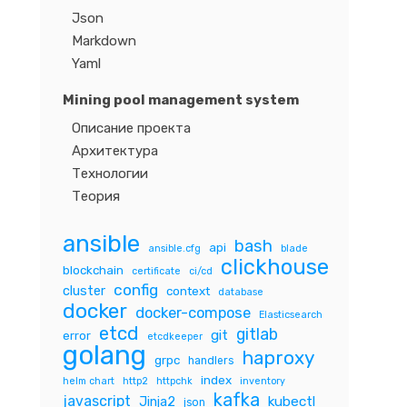
Json
Markdown
Yaml
Mining pool management system
Описание проекта
Архитектура
Технологии
Теория
ansible
bash
api
ansible.cfg
blade
clickhouse
blockchain
certificate
ci/cd
config
cluster
context
database
docker
docker-compose
Elasticsearch
etcd
gitlab
git
error
etcdkeeper
golang
haproxy
grpc
handlers
index
helm chart
http2
httpchk
inventory
kafka
javascript
Jinja2
kubectl
json