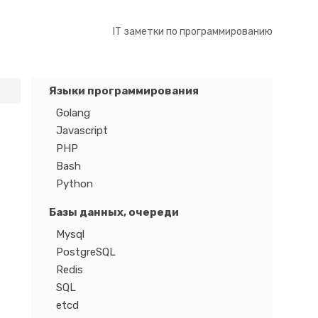
IT заметки по программированию
Языки программирования
Golang
Javascript
PHP
Bash
Python
Базы данных, очереди
Mysql
PostgreSQL
Redis
SQL
etcd