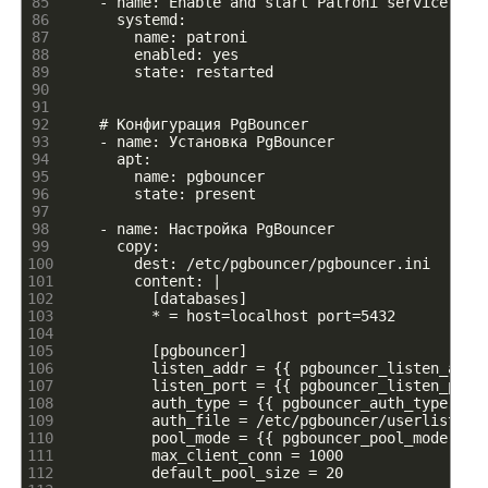
85
    - name: Enable and start Patroni service
86
      systemd:
87
        name: patroni
88
        enabled: yes
89
        state: restarted
90
91
92
    # Конфигурация PgBouncer
93
    - name: Установка PgBouncer
94
      apt:
95
        name: pgbouncer
96
        state: present
97
98
    - name: Настройка PgBouncer
99
      copy:
100
        dest: /etc/pgbouncer/pgbouncer.ini
101
        content: |
102
          [databases]
103
          * = host=localhost port=5432
104
105
          [pgbouncer]
106
          listen_addr = {{ pgbouncer_listen_addr
107
          listen_port = {{ pgbouncer_listen_port
108
          auth_type = {{ pgbouncer_auth_type }}
109
          auth_file = /etc/pgbouncer/userlist.tx
110
          pool_mode = {{ pgbouncer_pool_mode }}
111
          max_client_conn = 1000
112
          default_pool_size = 20