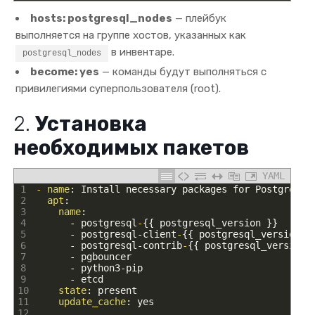
hosts: postgresql_nodes
— плейбук
выполняется на группе хостов, указанных как
в инвентаре.
postgresql_nodes
become: yes
— команды будут выполняться с
привилегиями суперпользователя (root).
2.
Установка
необходимых пакетов
YAML
1
- name
: Install necessary packages for PostgreSQL
2
apt
:
3
name
:
4
-
postgresql
-
{
{
postgresql
_
version
}
}
5
-
postgresql-client
-
{
{
postgresql
_
version
}
6
-
postgresql-contrib
-
{
{
postgresql
_
version
7
-
pgbouncer
8
-
python3-pip
9
-
etcd
10
state
: present
11
update_cache
: yes
12