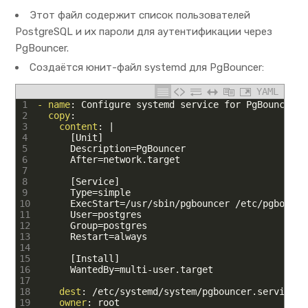
Этот файл содержит список пользователей
PostgreSQL и их пароли для аутентификации через
PgBouncer.
Создаётся юнит-файл systemd для PgBouncer:
YAML
1
- name
: Configure systemd service for PgBouncer
2
copy
:
3
content
: |
4
[Unit]
5
Description=PgBouncer
6
After=network
.
target
7
8
[Service]
9
Type=simple
10
ExecStart=/usr/sbin/pgbouncer
/etc/pgbounce
11
User=postgres
12
Group=postgres
13
Restart=always
14
15
[Install]
16
WantedBy=multi-user
.
target
17
18
dest
: /etc/systemd/system/pgbouncer.service
19
owner
: root