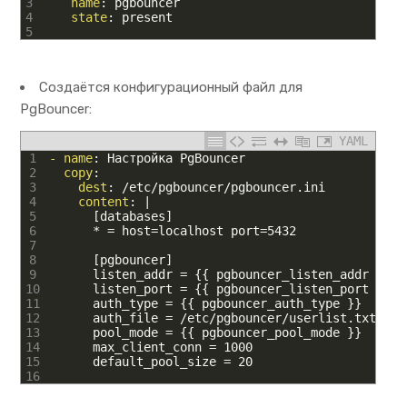
3
name
: pgbouncer
4
state
: present
5
Создаётся конфигурационный файл для
PgBouncer:
YAML
1
- name
: Настройка PgBouncer
2
copy
:
3
dest
: /etc/pgbouncer/pgbouncer.ini
4
content
: |
5
[databases]
6
*
=
host=localhost
port=5432
7
8
[pgbouncer]
9
listen
_
addr
=
{
{
pgbouncer
_
listen
_
addr
}
}
10
listen
_
port
=
{
{
pgbouncer
_
listen
_
port
}
}
11
auth
_
type
=
{
{
pgbouncer
_
auth
_
type
}
}
12
auth
_
file
=
/etc/pgbouncer/userlist
.
txt
13
pool
_
mode
=
{
{
pgbouncer
_
pool
_
mode
}
}
14
max
_
client
_
conn
=
1000
15
default
_
pool
_
size
=
20
16