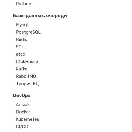
Python
Базы данных, очереди
Mysql
PostgreSQL
Redis
SQL
etcd
ClickHouse
Kafka
RabbitMQ
Теория БД
DevOps
Ansible
Docker
Kubernetes
CI/CD