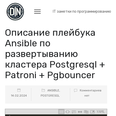
IT заметки по программированию
Описание плейбука
Ansible по
развертыванию
кластера Postgresql +
Patroni + Pgbouncer
ANSIBLE
,
Комментариев
14.02.2024
POSTGRESQL
нет
YAML