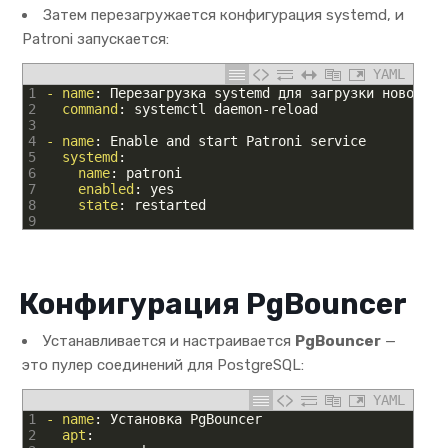
Затем перезагружается конфигурация systemd, и
Patroni запускается:
YAML
1
- name
: Перезагрузка systemd для загрузки нового ю
2
command
: systemctl daemon-reload
3
4
- name
: Enable and start Patroni service
5
systemd
:
6
name
: patroni
7
enabled
: yes
8
state
: restarted
9
Конфигурация PgBouncer
Устанавливается и настраивается
PgBouncer
—
это пулер соединений для PostgreSQL:
YAML
1
- name
: Установка PgBouncer
2
apt
: