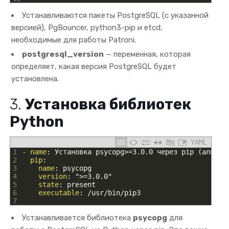
Устанавливаются пакеты PostgreSQL (с указанной
версией), PgBouncer, python3-pip и etcd,
необходимые для работы Patroni.
postgresql_version
— переменная, которая
определяет, какая версия PostgreSQL будет
установлена.
3.
Установка библиотек
Python
YAML
1
- name
: Установка psycopg
>
=3
.
0
.
0
через
pip
(
альтер
2
pip
:
3
name
: psycopg
4
version
: "
>
=3
.
0
.
0"
5
state
: present
6
executable
: /usr/bin/pip3
7
Устанавливается библиотека
psycopg
для