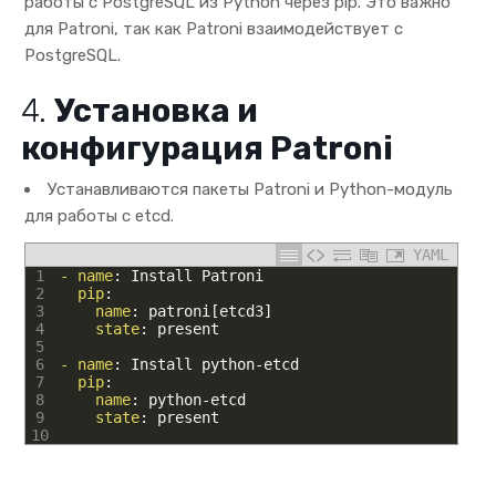
работы с PostgreSQL из Python через pip. Это важно
для Patroni, так как Patroni взаимодействует с
PostgreSQL.
4.
Установка и
конфигурация Patroni
Устанавливаются пакеты Patroni и Python-модуль
для работы с etcd.
YAML
1
- name
: Install Patroni
2
pip
:
3
name
: patroni[etcd3]
4
state
: present
5
6
- name
: Install python-etcd
7
pip
:
8
name
: python-etcd
9
state
: present
10