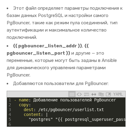
Этот файл определяет параметры подключения к
базам данных PostgreSQL и настройки самого
PgBouncer, такие как режим пула соединений, тип
аутентификации и максимальное количество
подключений.
{{ pgbouncer_listen_addr }}
,
{{
pgbouncer_listen_port }}
и другие — это
переменные, которые могут быть заданы в Ansible
для динамического управления параметрами
PgBouncer.
Добавляются пользователи для PgBouncer:
YAML
1
- name
: Добавление пользователей PgBouncer
2
copy
:
3
dest
: /etc/pgbouncer/userlist.txt
4
content
: |
5
"postgres"
"{{ postgresql_superuser_password
6