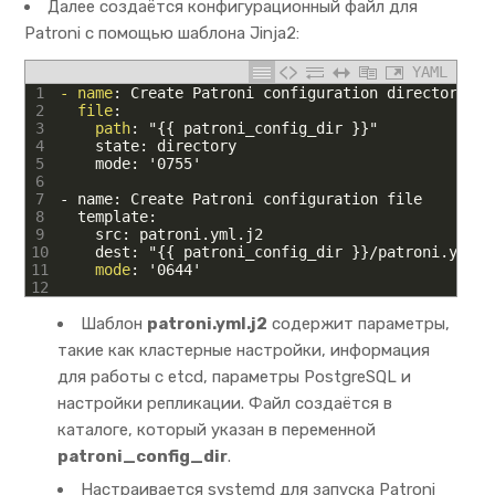
Далее создаётся конфигурационный файл для
Patroni с помощью шаблона Jinja2:
YAML
1
- name
: Create Patroni configuration directory
2
file
:
3
path
: "
{
{
patroni
_
config
_
dir
}
}
"
4
    state: directory
5
    mode: '0755'
6
7
- name: Create Patroni configuration file
8
  template:
9
    src: patroni.yml.j2
10
    dest: "
{
{
patroni
_
config
_
dir
}
}
/patroni
.
yml"
11
mode
: '0644'
12
Шаблон
patroni.yml.j2
содержит параметры,
такие как кластерные настройки, информация
для работы с etcd, параметры PostgreSQL и
настройки репликации. Файл создаётся в
каталоге, который указан в переменной
patroni_config_dir
.
Настраивается systemd для запуска Patroni