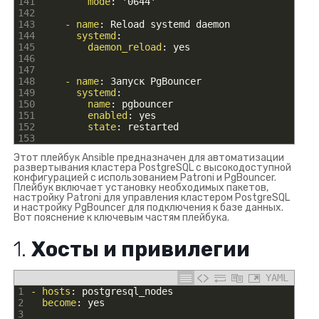
141
mode
: '0644'
142
143
- name
: Reload systemd daemon
144
systemd
:
145
daemon_reload
: yes
146
147
148
- name
: Запуск PgBouncer
149
systemd
:
150
name
: pgbouncer
151
enabled
: yes
152
state
: restarted
153
Этот плейбук Ansible предназначен для автоматизации
развертывания кластера PostgreSQL с высокодоступной
конфигурацией с использованием Patroni и PgBouncer.
Плейбук включает установку необходимых пакетов,
настройку Patroni для управления кластером PostgreSQL
и настройку PgBouncer для подключения к базе данных.
Вот пояснение к ключевым частям плейбука.
1.
Хосты и привилегии
YAML
1
- hosts
: postgresql_nodes
2
become
: yes
3