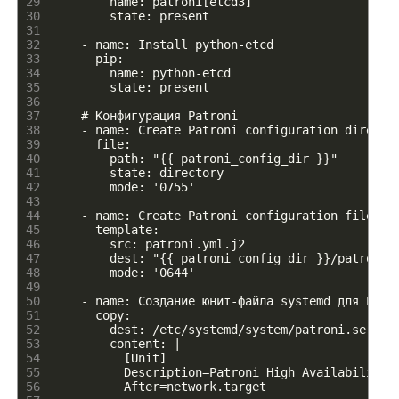
29
        name: patroni[etcd3]
30
        state: present
31
32
    - name: Install python-etcd
33
      pip:
34
        name: python-etcd
35
        state: present
36
37
    # Конфигурация Patroni
38
    - name: Create Patroni configuration directo
39
      file:
40
        path: "
{
{
patroni
_
config
_
dir
}
}
"
41
        state: directory
42
        mode: '0755'
43
44
    - name: Create Patroni configuration file
45
      template:
46
        src: patroni.yml.j2
47
        dest: "
{
{
patroni
_
config
_
dir
}
}
/patroni
.
48
        mode: '0644'
49
50
    - name: Создание юнит-файла systemd для Patr
51
      copy:
52
        dest: /etc/systemd/system/patroni.servic
53
        content: |
54
          [Unit]
55
          Description=Patroni High Availability 
56
          After=network.target