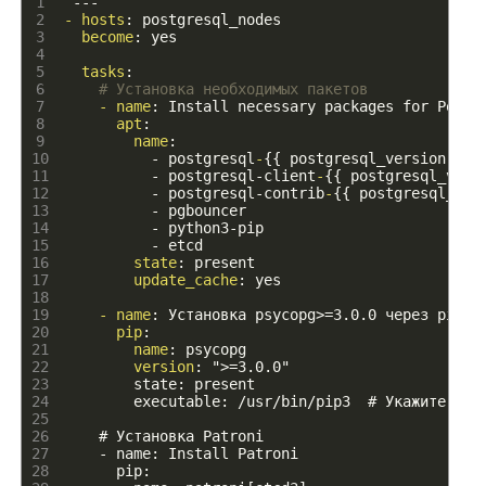
1
---
2
- hosts
: postgresql_nodes
3
become
: yes
4
5
tasks
:
6
# Установка необходимых пакетов
7
- name
: Install necessary packages for Postg
8
apt
:
9
name
:
10
-
postgresql
-
{
{
postgresql
_
version
}
}
11
-
postgresql-client
-
{
{
postgresql
_
vers
12
-
postgresql-contrib
-
{
{
postgresql
_
ver
13
-
pgbouncer
14
-
python3-pip
15
-
etcd
16
state
: present
17
update_cache
: yes
18
19
- name
: Установка psycopg
>
=3
.
0
.
0
через
pip
(
20
pip
:
21
name
: psycopg
22
version
: "
>
=3
.
0
.
0
"
23
        state: present
24
        executable: /usr/bin/pip3  # Укажите пут
25
26
    # Установка Patroni
27
    - name: Install Patroni
28
      pip: