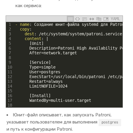
как сервиса:
YAML
1
- name
: Создание юнит-файла systemd для Patroni
2
copy
:
3
dest
: /etc/systemd/system/patroni.service
4
content
: |
5
[Unit]
6
Description=Patroni
High
Availability
Postg
7
After=network
.
target
8
9
[Service]
10
Type=simple
11
User=postgres
12
ExecStart=/usr/local/bin/patroni
/etc/patro
13
Restart=always
14
LimitNOFILE=1024
15
16
[Install]
17
WantedBy=multi-user
.
target
18
Юнит-файл описывает, как запускать Patroni,
указывает пользователем для выполнения
postgres
и путь к конфигурации Patroni.