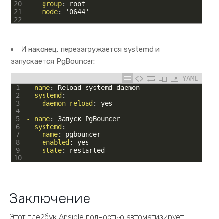
20
group
: root
21
mode
: '0644'
22
И наконец, перезагружается systemd и
запускается PgBouncer:
YAML
1
- name
: Reload systemd daemon
2
systemd
:
3
daemon_reload
: yes
4
5
- name
: Запуск PgBouncer
6
systemd
:
7
name
: pgbouncer
8
enabled
: yes
9
state
: restarted
10
Заключение
Этот плейбук Ansible полностью автоматизирует