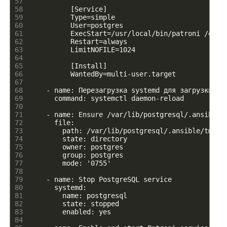
57
58
          [Service]
59
          Type=simple
60
          User=postgres
61
          ExecStart=/usr/local/bin/patroni /etc/
62
          Restart=always
63
          LimitNOFILE=1024
64
65
          [Install]
66
          WantedBy=multi-user.target
67
68
    - name: Перезагрузка systemd для загрузки но
69
      command: systemctl daemon-reload
70
71
    - name: Ensure /var/lib/postgresql/.ansible/
72
      file:
73
        path: /var/lib/postgresql/.ansible/tmp
74
        state: directory
75
        owner: postgres
76
        group: postgres
77
        mode: '0755'
78
79
    - name: Stop PostgreSQL service
80
      systemd:
81
        name: postgresql
82
        state: stopped
83
        enabled: yes
84