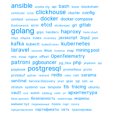
ansible
bash
api
blockchain
ansible.cfg
blade
clickhouse
config
cluster
certificate
ci/cd
docker
docker-compose
context
database
etcd
gitlab
git
error
Elasticsearch
etcdkeeper
golang
haproxy
grpc
handlers
helm chart
javascript
Jinja2
index
json
http2
httpchk
inventory
kubernetes
kafka
kubectl
kubectl exec
laravel
mining pool
linux
map
laravels
livewire
OpenTelemetry
nginx
offset
mtls
mysql
patroni
pgbouncer
php
pg_hba
phpstorm
pip
postgresql
playbook
prometheus
proto
redis
sarama
protobuf
rum
python
redirect
roles
sentinel
ssh
Service Discovery
span
sql
shell
ssl
tls
tracing
ubuntu
stratum
systemd
template
task
архитектура
vault
watch
vue
xdebug
yaml
yii
безопасность
индексы
база данных
инвентарь
майнинг пул
поиск
переменные
порт
почта
сертификаты
сеть
трассировка
представление