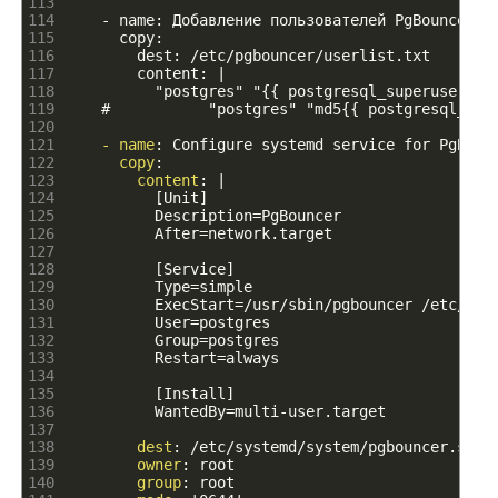
113
114
    - name: Добавление пользователей PgBouncer
115
      copy:
116
        dest: /etc/pgbouncer/userlist.txt
117
        content: |
118
          "
postgres
" "
{
{
postgresql
_
superuser
_
pa
119
    #           "
postgres
" "
md5
{
{
postgresql
_
sup
120
121
- name
: Configure systemd service for PgBoun
122
copy
:
123
content
: |
124
[Unit]
125
Description=PgBouncer
126
After=network
.
target
127
128
[Service]
129
Type=simple
130
ExecStart=/usr/sbin/pgbouncer
/etc/pgb
131
User=postgres
132
Group=postgres
133
Restart=always
134
135
[Install]
136
WantedBy=multi-user
.
target
137
138
dest
: /etc/systemd/system/pgbouncer.serv
139
owner
: root
140
group
: root