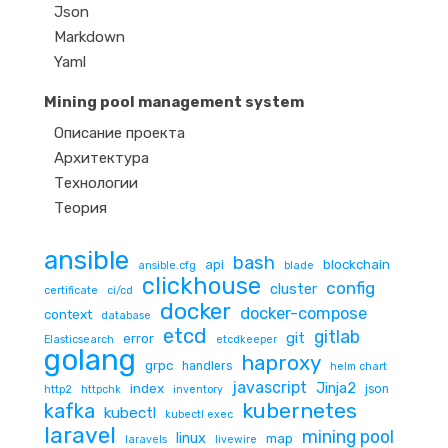
Json
Markdown
Yaml
Mining pool management system
Описание проекта
Архитектура
Технологии
Теория
ansible
bash
api
blockchain
ansible.cfg
blade
clickhouse
config
cluster
certificate
ci/cd
docker
docker-compose
context
database
etcd
gitlab
git
error
Elasticsearch
etcdkeeper
golang
haproxy
grpc
handlers
helm chart
javascript
Jinja2
index
json
http2
httpchk
inventory
kubernetes
kafka
kubectl
kubectl exec
laravel
mining pool
linux
map
laravels
livewire