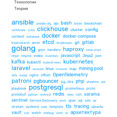
Технологии
Теория
ansible
bash
api
blockchain
ansible.cfg
blade
clickhouse
config
cluster
certificate
ci/cd
docker
docker-compose
context
database
etcd
gitlab
git
error
Elasticsearch
etcdkeeper
golang
haproxy
grpc
handlers
helm chart
javascript
Jinja2
index
json
http2
httpchk
inventory
kubernetes
kafka
kubectl
kubectl exec
laravel
mining pool
linux
map
laravels
livewire
OpenTelemetry
nginx
offset
mtls
mysql
patroni
pgbouncer
php
pg_hba
phpstorm
pip
postgresql
playbook
prometheus
proto
redis
sarama
protobuf
rum
python
redirect
roles
sentinel
ssh
Service Discovery
span
sql
shell
ssl
tls
tracing
ubuntu
stratum
systemd
template
task
архитектура
vault
watch
vue
xdebug
yaml
yii