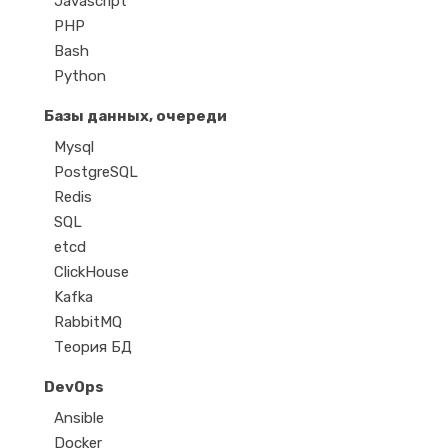
Javascript
PHP
Bash
Python
Базы данных, очереди
Mysql
PostgreSQL
Redis
SQL
etcd
ClickHouse
Kafka
RabbitMQ
Теория БД
DevOps
Ansible
Docker