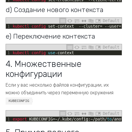
d) Создание нового контекста
Default
1
kubectl 
config 
set
-
context
--
cluster
=
--
user
=
--
n
e) Переключение контекста
Default
1
kubectl 
config 
use
-
context
4. Множественные
конфигурации
Если у вас несколько файлов конфигурации, их
можно объединить через переменную окружения
:
KUBECONFIG
Default
1
export 
KUBECONFIG
=
~
/
.
kube
/
config
:
~
/
path
/
to
/
another