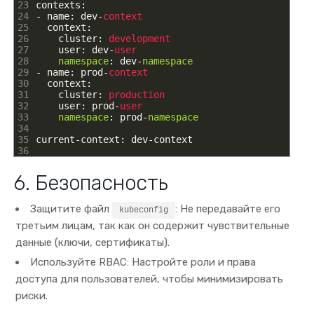
23
contexts
:
24
-
name
:
dev
-
context
25
context
:
26
cluster
:
development
27
user
:
dev
-
user
28
namespace
:
dev
-
namespace
29
-
name
:
prod
-
context
30
context
:
31
cluster
:
production
32
user
:
prod
-
user
33
namespace
:
prod
-
namespace
34
35
current
-
context
:
dev
-
context
36
6. Безопасность
Защитите файл
: Не передавайте его
kubeconfig
третьим лицам, так как он содержит чувствительные
данные (ключи, сертификаты).
Используйте RBAC: Настройте роли и права
доступа для пользователей, чтобы минимизировать
риски.