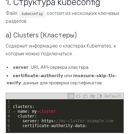
1. Структура kubeconfig
Файл
состоит из нескольких ключевых
kubeconfig
разделов:
a) Clusters (Кластеры)
Содержит информацию о кластерах Kubernetes, к
которым можно подключаться.
server
: URL API-сервера кластера.
certificate-authority
или
insecure-skip-tls-
verify
: данные для проверки сертификатов.
Default
1
2
clusters
:
3
-
name
:
my
-
cluster
4
cluster
:
5
server
:
https
:
//my-cluster.example.com
6
certificate
-
authority
-
data
:
7