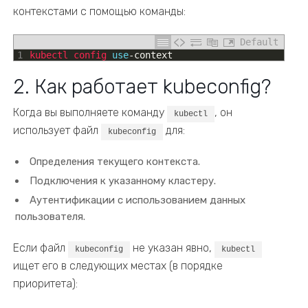
контекстами с помощью команды:
Default
1
kubectl 
config 
use
-
context
2. Как работает kubeconfig?
Когда вы выполняете команду
, он
kubectl
использует файл
для:
kubeconfig
Определения текущего контекста.
Подключения к указанному кластеру.
Аутентификации с использованием данных
пользователя.
Если файл
не указан явно,
kubeconfig
kubectl
ищет его в следующих местах (в порядке
приоритета):