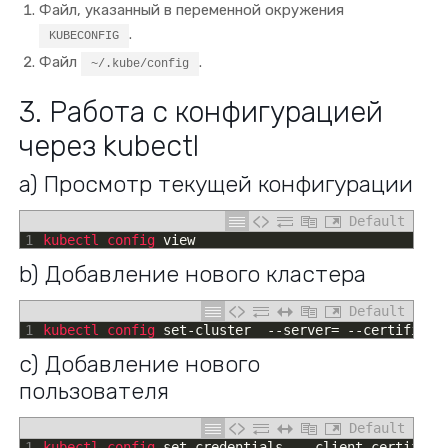
Файл, указанный в переменной окружения
.
KUBECONFIG
Файл
.
~/.kube/config
3. Работа с конфигурацией
через kubectl
a) Просмотр текущей конфигурации
Default
1
kubectl 
config 
view
b) Добавление нового кластера
Default
1
kubectl 
config 
set
-
cluster
--
server
=
--
certificat
c) Добавление нового
пользователя
Default
1
kubectl 
config 
set
-
credentials
--
client
-
certifica