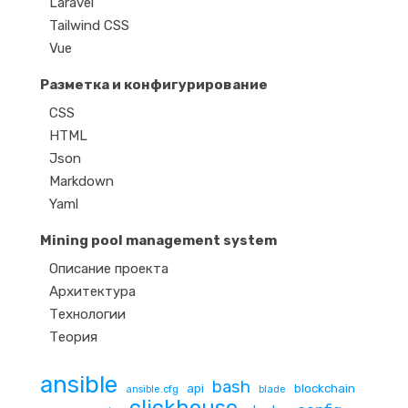
Laravel
Tailwind CSS
Vue
Разметка и конфигурирование
CSS
HTML
Json
Markdown
Yaml
Mining pool management system
Описание проекта
Архитектура
Технологии
Теория
ansible
bash
api
blockchain
ansible.cfg
blade