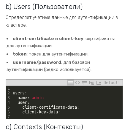
b) Users (Пользователи)
Определяет учетные данные для аутентификации в
кластере.
client-certificate
и
client-key
: сертификаты
для аутентификации.
token
: токен для аутентификации.
username/password
: для базовой
аутентификации (редко используется).
Default
1
2
users
:
3
-
name
:
admin
4
user
:
5
client
-
certificate
-
data
:
6
client
-
key
-
data
:
7
c) Contexts (Контексты)