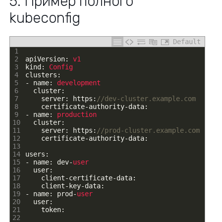
5. Пример полного
kubeconfig
Default
1
2
apiVersion
:
v1
3
kind
:
Config
4
clusters
:
5
-
name
:
development
6
cluster
:
7
server
:
https
:
//dev-cluster.example.com
8
certificate
-
authority
-
data
:
9
-
name
:
production
10
cluster
:
11
server
:
https
:
//prod-cluster.example.com
12
certificate
-
authority
-
data
:
13
14
users
:
15
-
name
:
dev
-
user
16
user
:
17
client
-
certificate
-
data
:
18
client
-
key
-
data
:
19
-
name
:
prod
-
user
20
user
:
21
token
:
22