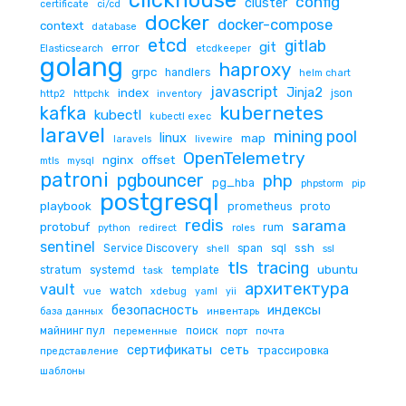
clickhouse
config
cluster
certificate
ci/cd
docker
docker-compose
context
database
etcd
gitlab
git
error
Elasticsearch
etcdkeeper
golang
haproxy
grpc
handlers
helm chart
javascript
Jinja2
index
json
http2
httpchk
inventory
kubernetes
kafka
kubectl
kubectl exec
laravel
mining pool
linux
map
laravels
livewire
OpenTelemetry
nginx
offset
mtls
mysql
patroni
pgbouncer
php
pg_hba
phpstorm
pip
postgresql
playbook
prometheus
proto
redis
sarama
protobuf
rum
python
redirect
roles
sentinel
ssh
Service Discovery
span
sql
shell
ssl
tls
tracing
ubuntu
stratum
systemd
template
task
архитектура
vault
watch
vue
xdebug
yaml
yii
безопасность
индексы
база данных
инвентарь
майнинг пул
поиск
переменные
порт
почта
сертификаты
сеть
трассировка
представление
шаблоны