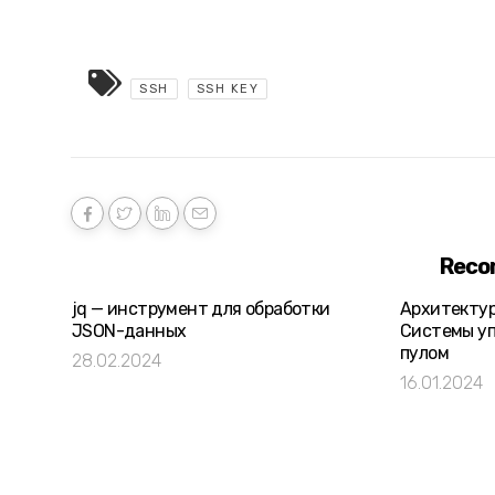
SSH
SSH KEY
Reco
jq — инструмент для обработки
Архитектур
JSON-данных
Системы уп
пулом
28.02.2024
16.01.2024