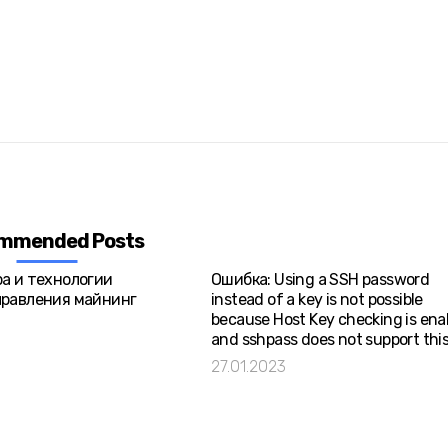
mmended Posts
а и технологии
Ошибка: Using a SSH password
равления майнинг
instead of a key is not possible
because Host Key checking is ena
and sshpass does not support thi
27.01.2023