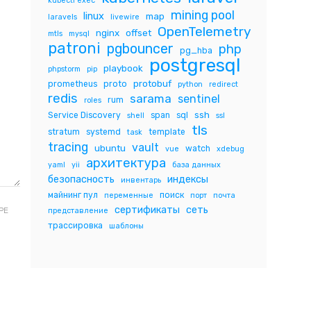
kubectl exec
mining pool
linux
map
laravels
livewire
OpenTelemetry
nginx
offset
mtls
mysql
patroni
pgbouncer
php
pg_hba
postgresql
playbook
phpstorm
pip
protobuf
prometheus
proto
python
redirect
redis
sarama
sentinel
rum
roles
ssh
Service Discovery
span
sql
shell
ssl
tls
stratum
systemd
template
task
tracing
vault
ubuntu
watch
vue
xdebug
архитектура
yaml
yii
база данных
безопасность
индексы
инвентарь
майнинг пул
поиск
переменные
порт
почта
сертификаты
сеть
РЕ
представление
трассировка
шаблоны