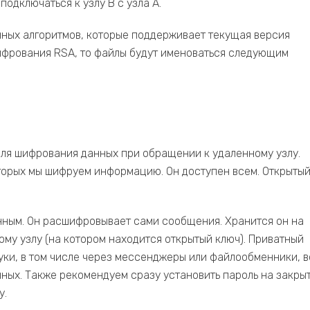
подключаться к узлу B с узла A.
чных алгоритмов, которые поддерживает текущая версия
шифрования RSA, то файлы будут именоваться следующим
для шифрования данных при обращении к удаленному узлу.
торых мы шифруем информацию. Он доступен всем. Открыты
нным. Он расшифровывает сами сообщения. Хранится он на
ому узлу (на котором находится открытый ключ). Приватный
руки, в том числе через мессенджеры или файлообменники, в
ных. Также рекомендуем сразу установить пароль на закры
у.