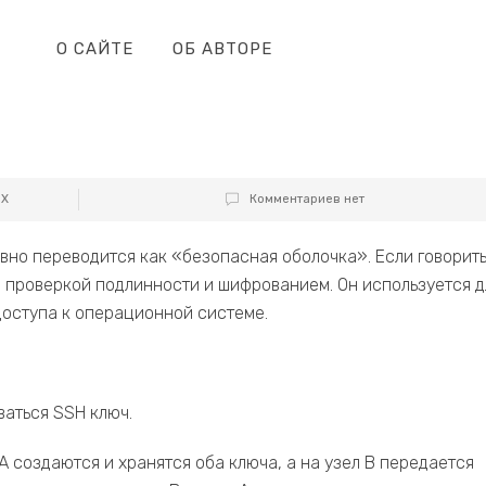
О САЙТЕ
ОБ АВТОРЕ
UX
Комментариев нет
овно переводится как «безопасная оболочка». Если говорит
 проверкой подлинности и шифрованием. Он используется д
доступа к операционной системе.
аться SSH ключ.
A создаются и хранятся оба ключа, а на узел B передается