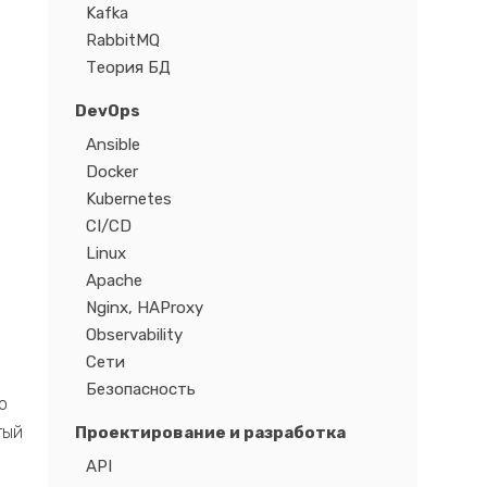
Kafka
RabbitMQ
Теория БД
DevOps
Ansible
Docker
Kubernetes
CI/CD
Linux
й
Apache
Nginx, HAProxy
Observability
Сети
Безопасность
о
тый
Проектирование и разработка
API