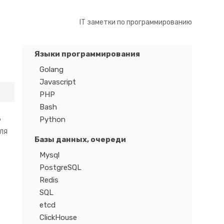
IT заметки по программированию
Языки программирования
Golang
Javascript
PHP
Bash
ь
Python
ля
Базы данных, очереди
Mysql
PostgreSQL
Redis
SQL
etcd
ClickHouse