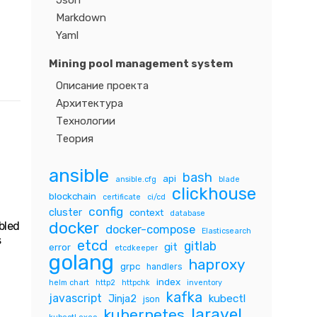
Json
Markdown
Yaml
Mining pool management system
Описание проекта
Архитектура
Технологии
Теория
ansible
bash
api
ansible.cfg
blade
clickhouse
blockchain
certificate
ci/cd
config
cluster
context
database
docker
bled
docker-compose
Elasticsearch
s
etcd
gitlab
git
error
etcdkeeper
golang
haproxy
grpc
handlers
index
helm chart
http2
httpchk
inventory
kafka
javascript
Jinja2
kubectl
json
laravel
kubernetes