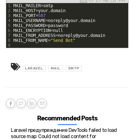
1
MAIL_MAILER
=
smtp
2
MAIL_HOST
=
your
.
domain
3
MAIL_PORT
=
587
4
MAIL_USERNAME
=
noreply
@
your
.
domain
5
MAIL_PASSWORD
=
password
6
MAIL_ENCRYPTION
=
null
7
MAIL_FROM_ADDRESS
=
noreply
@
your
.
domain
8
MAIL_FROM_NAME
=
"Send Bot"
9
LARAVEL
MAIL
SMTP
Recommended Posts
Laravel предупреждение DevTools failed to load
source map: Could not load content for