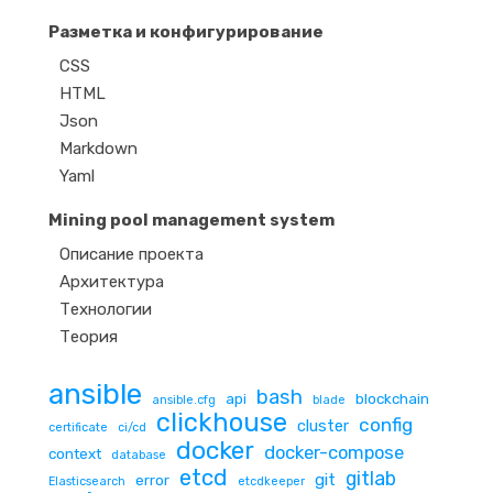
Разметка и конфигурирование
CSS
HTML
Json
Markdown
Yaml
Mining pool management system
Описание проекта
Архитектура
Технологии
Теория
ansible
bash
api
blockchain
ansible.cfg
blade
clickhouse
config
cluster
certificate
ci/cd
docker
docker-compose
context
database
etcd
gitlab
git
error
Elasticsearch
etcdkeeper