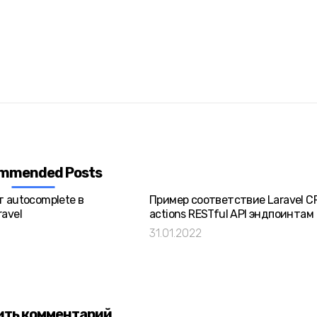
mmended Posts
т autocomplete в
Пример соответствие Laravel 
avel
actions RESTful API эндпоинтам
31.01.2022
ить комментарий