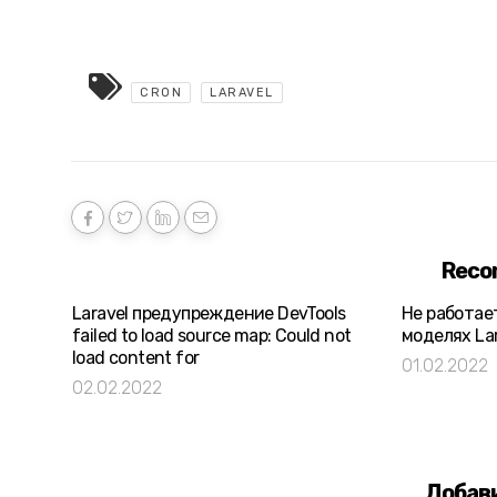
CRON
LARAVEL
Reco
Laravel предупреждение DevTools
Не работае
failed to load source map: Could not
моделях Lar
load content for
01.02.2022
02.02.2022
Добав