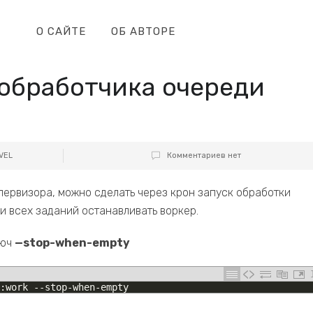
О САЙТЕ
ОБ АВТОРЕ
обработчика очереди
VEL
Комментариев нет
первизора, можно сделать через крон запуск обработки
ки всех заданий останавливать воркер.
люч
—stop-when-empty
:
work
--
stop
-
when
-
empty