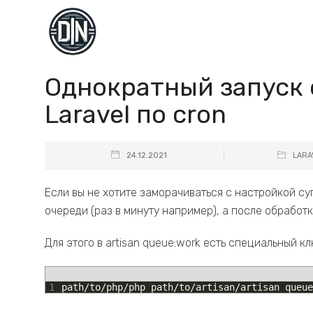
Однократный запуск 
Laravel по cron
24.12.2021
LARA
Если вы не хотите заморачиваться с настройкой су
очереди (раз в минуту например), а после обработ
Для этого в artisan queue:work есть специальный к
1
path
/
to
/
php
/
php
path
/
to
/
artisan
/
artisan
queue