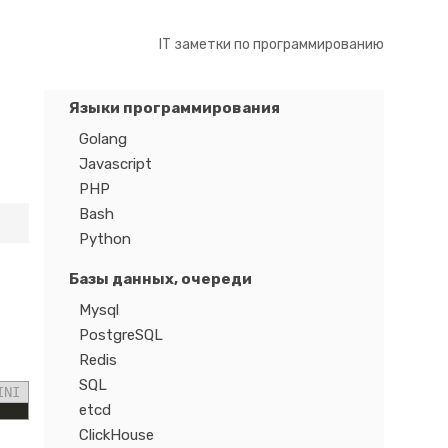
IT заметки по программированию
Языки программирования
Golang
Javascript
PHP
Bash
Python
Базы данных, очереди
Mysql
PostgreSQL
Redis
SQL
INI
etcd
ClickHouse