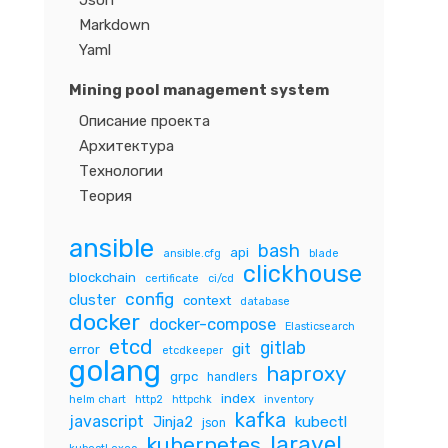
Json
Markdown
Yaml
Mining pool management system
Описание проекта
Архитектура
Технологии
Теория
ansible
bash
api
ansible.cfg
blade
clickhouse
blockchain
certificate
ci/cd
config
cluster
context
database
docker
docker-compose
Elasticsearch
etcd
gitlab
git
error
etcdkeeper
golang
haproxy
grpc
handlers
index
helm chart
http2
httpchk
inventory
kafka
javascript
Jinja2
kubectl
json
laravel
kubernetes