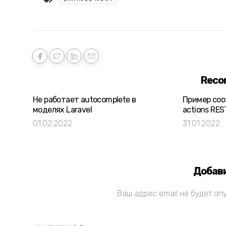
Reco
Не работает autocomplete в
Пример соо
моделях Laravel
actions RES
01.02.2022
31.01.2022
Добав
Ваш адрес email не будет оп