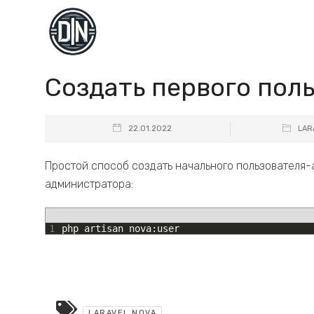
Создать первого поль
22.01.2022
LAR
Простой способ создать начального пользователя-
администратора:
1
php
artisan
nova
:
user
LARAVEL NOVA