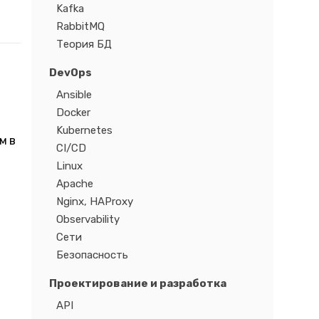
Kafka
RabbitMQ
Теория БД
DevOps
Ansible
Docker
Kubernetes
м в
CI/CD
Linux
Apache
Nginx, HAProxy
Observability
Сети
Безопасность
Проектирование и разработка
API