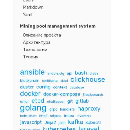
Json
Markdown
Yaml
Mining pool management system
Описание проекта
Архитектура
Технологии
Теория
ansible
bash
api
ansible.cfg
blade
clickhouse
blockchain
certificate
ci/cd
config
cluster
context
database
docker
docker-compose
Elasticsearch
etcd
gitlab
git
error
etcdkeeper
golang
haproxy
grpc
handlers
index
helm chart
http2
httpchk
inventory
kafka
javascript
Jinja2
kubectl
json
laravel
kubernetes