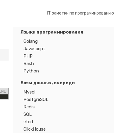
IT заметки по программированию
Языки программирования
Golang
Javascript
PHP
Bash
Python
Базы данных, очереди
INI
Mysql
PostgreSQL
Redis
SQL
etcd
ClickHouse