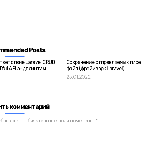
mmended Posts
тветствие Laravel CRUD
Сохранение отправляемых писе
Tful API эндпоинтам
файл (фреймворк Laravel)
25.01.2022
ить комментарий
убликован.
Обязательные поля помечены
*