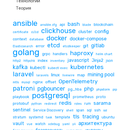
Технологии
Теория
ansible
bash
api
blockchain
ansible.cfg
blade
clickhouse
config
cluster
certificate
ci/cd
docker
docker-compose
context
database
etcd
gitlab
git
error
Elasticsearch
etcdkeeper
golang
haproxy
grpc
handlers
helm chart
javascript
Jinja2
index
json
http2
httpchk
inventory
kubernetes
kafka
kubectl
kubectl exec
laravel
mining pool
linux
map
laravels
livewire
OpenTelemetry
nginx
offset
mtls
mysql
patroni
pgbouncer
php
pg_hba
phpstorm
pip
postgresql
playbook
prometheus
proto
redis
sarama
protobuf
rum
python
redirect
roles
sentinel
ssh
Service Discovery
span
sql
shell
ssl
tls
tracing
ubuntu
stratum
systemd
template
task
архитектура
vault
watch
vue
xdebug
yaml
yii