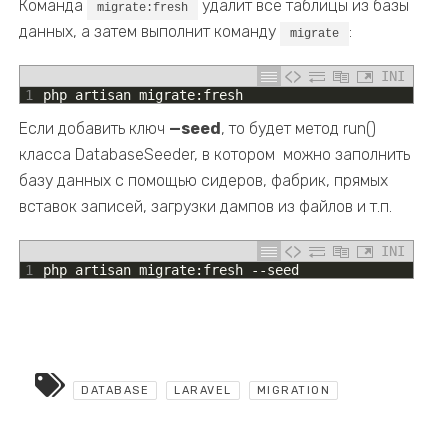
Команда
удалит все таблицы из базы
migrate:fresh
данных, а затем выполнит команду
:
migrate
INI
1
php
artisan
migrate
:
fresh
Если добавить ключ
—seed
, то будет метод run()
класса DatabaseSeeder, в котором можно заполнить
базу данных с помощью сидеров, фабрик, прямых
вставок записей, загрузки дампов из файлов и т.п.
INI
1
php
artisan
migrate
:
fresh
--
seed
DATABASE
LARAVEL
MIGRATION