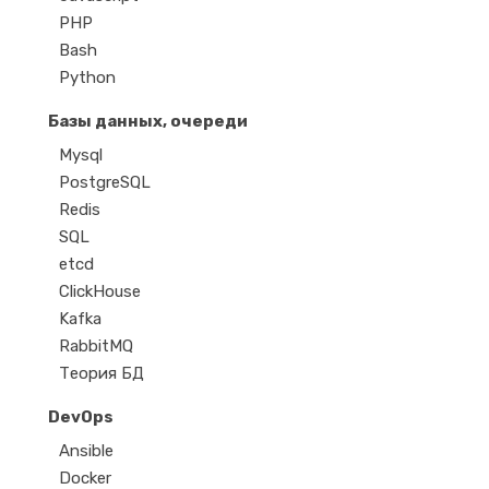
PHP
Bash
Python
Базы данных, очереди
Mysql
PostgreSQL
Redis
SQL
etcd
ClickHouse
Kafka
RabbitMQ
Теория БД
DevOps
Ansible
Docker