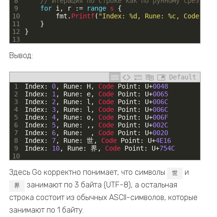
8
// Итерация по строке как по рунному срезу
9
for
i
,
r
:
=
range
s
{
10
fmt
.
Printf
(
"Index: %d, Rune: %c, Code Poi
11
}
12
}
13
Вывод:
Default
1
Index
:
0
,
Rune
:
H
,
Code 
Point
:
U
+
0048
2
Index
:
1
,
Rune
:
e
,
Code 
Point
:
U
+
0065
3
Index
:
2
,
Rune
:
l
,
Code 
Point
:
U
+
006C
4
Index
:
3
,
Rune
:
l
,
Code 
Point
:
U
+
006C
5
Index
:
4
,
Rune
:
o
,
Code 
Point
:
U
+
006F
6
Index
:
5
,
Rune
:
,
,
Code 
Point
:
U
+
002C
7
Index
:
6
,
Rune
:
,
Code 
Point
:
U
+
0020
8
Index
:
7
,
Rune
:
世
,
Code 
Point
:
U
+
4E16
9
Index
:
10
,
Rune
:
界
,
Code 
Point
:
U
+
754C
10
Здесь Go корректно понимает, что символы
и
世
занимают по 3 байта (UTF-8), а остальная
界
строка состоит из обычных ASCII-символов, которые
занимают по 1 байту.