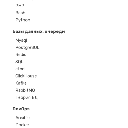
PHP
Bash
Python
Базы данных, очереди
Mysql
PostgreSQL
Redis
SQL
etcd
ClickHouse
Kafka
RabbitMQ
Теория БД
DevOps
Ansible
Docker