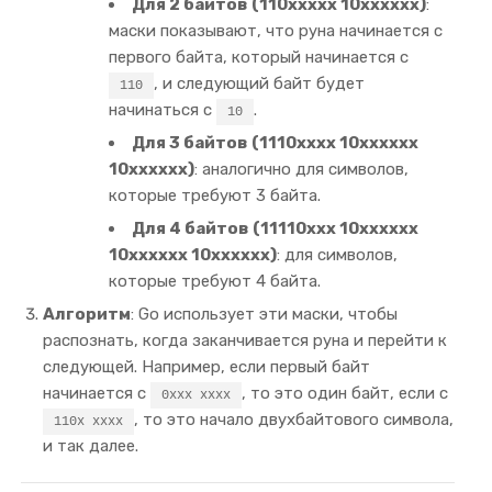
Для 2 байтов (110xxxxx 10xxxxxx)
:
маски показывают, что руна начинается с
первого байта, который начинается с
, и следующий байт будет
110
начинаться с
.
10
Для 3 байтов (1110xxxx 10xxxxxx
10xxxxxx)
: аналогично для символов,
которые требуют 3 байта.
Для 4 байтов (11110xxx 10xxxxxx
10xxxxxx 10xxxxxx)
: для символов,
которые требуют 4 байта.
Алгоритм
: Go использует эти маски, чтобы
распознать, когда заканчивается руна и перейти к
следующей. Например, если первый байт
начинается с
, то это один байт, если с
0xxx xxxx
, то это начало двухбайтового символа,
110x xxxx
и так далее.