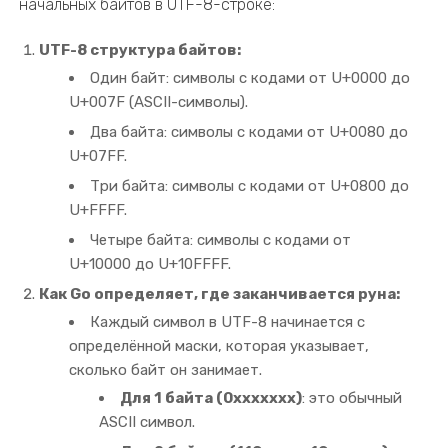
начальных байтов в UTF-8-строке:
UTF-8 структура байтов:
Один байт: символы с кодами от U+0000 до
U+007F (ASCII-символы).
Два байта: символы с кодами от U+0080 до
U+07FF.
Три байта: символы с кодами от U+0800 до
U+FFFF.
Четыре байта: символы с кодами от
U+10000 до U+10FFFF.
Как Go определяет, где заканчивается руна:
Каждый символ в UTF-8 начинается с
определённой маски, которая указывает,
сколько байт он занимает.
Для 1 байта (0xxxxxxx)
: это обычный
ASCII символ.