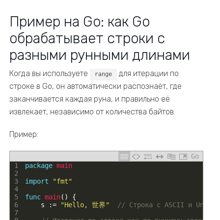
Пример на Go: как Go
обрабатывает строки с
разными рунными длинами
Когда вы используете
для итерации по
range
строке в Go, он автоматически распознаёт, где
заканчивается каждая руна, и правильно её
извлекает, независимо от количества байтов.
Пример:
Go
1
package
main
2
3
import
"fmt"
4
5
func
main
(
)
{
6
s
:
=
"Hello, 世界"
// Строка с ASCII и Unicod
7