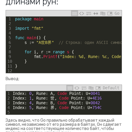
длинами рун:
Go
1
package
main
2
3
import
"fmt"
4
5
func
main
(
)
{
6
s
:
=
"A世B界"
// Строка: один ASCII символ (A
7
8
for
i
,
r
:
=
range
s
{
9
fmt
.
Printf
(
"Index: %d, Rune: %c, Code Poi
10
}
11
}
12
Вывод:
Default
1
Index
:
0
,
Rune
:
A
,
Code 
Point
:
U
+
0041
2
Index
:
1
,
Rune
:
世
,
Code 
Point
:
U
+
4E16
3
Index
:
4
,
Rune
:
B
,
Code 
Point
:
U
+
0042
4
Index
:
5
,
Rune
:
界
,
Code 
Point
:
U
+
754C
5
Здесь видно, что Go правильно обрабатывает каждый
символ, независимо от его размера в байтах. Он сдвигает
индекс на соответствующее количество байт, чтобы