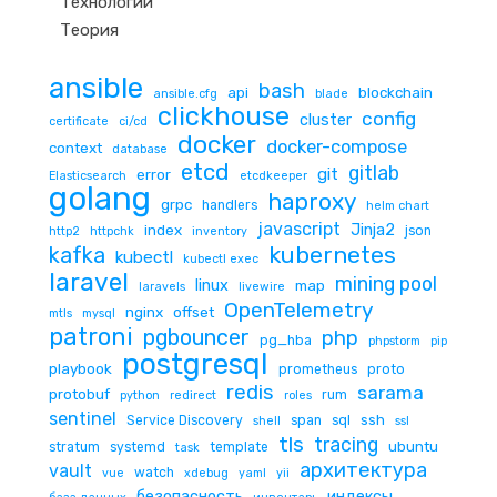
Технологии
Теория
ansible
bash
api
blockchain
ansible.cfg
blade
clickhouse
config
cluster
certificate
ci/cd
docker
docker-compose
context
database
etcd
gitlab
git
error
Elasticsearch
etcdkeeper
golang
haproxy
grpc
handlers
helm chart
javascript
Jinja2
index
json
http2
httpchk
inventory
kubernetes
kafka
kubectl
kubectl exec
laravel
mining pool
linux
map
laravels
livewire
OpenTelemetry
nginx
offset
mtls
mysql
patroni
pgbouncer
php
pg_hba
phpstorm
pip
postgresql
playbook
prometheus
proto
redis
sarama
protobuf
rum
python
redirect
roles
sentinel
ssh
Service Discovery
span
sql
shell
ssl
tls
tracing
ubuntu
stratum
systemd
template
task
архитектура
vault
watch
vue
xdebug
yaml
yii
безопасность
индексы