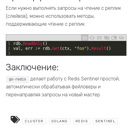
Если нужно выполнять запросы на чтение с реплик
(слейвов), можно использовать методы,
поддерживающие чтение с реплик:
Go
1
rdb
.
ReadOnly
(
)
2
val
,
err
:
=
rdb
.
Get
(
ctx
,
"foo"
)
.
Result
(
)
3
Заключение:
делает работу с Redis Sentinel простой,
go-redis
автоматически обрабатывая фейловеры и
перенаправляя запросы на новый мастер.
CLUSTER
GOLANG
REDIS
SENTINEL