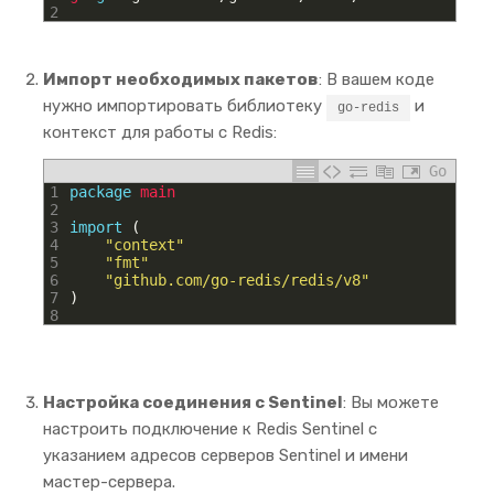
2
Импорт необходимых пакетов
: В вашем коде
нужно импортировать библиотеку
и
go-redis
контекст для работы с Redis:
Go
1
package
main
2
3
import
(
4
"context"
5
"fmt"
6
"github.com/go-redis/redis/v8"
7
)
8
Настройка соединения с Sentinel
: Вы можете
настроить подключение к Redis Sentinel с
указанием адресов серверов Sentinel и имени
мастер-сервера.