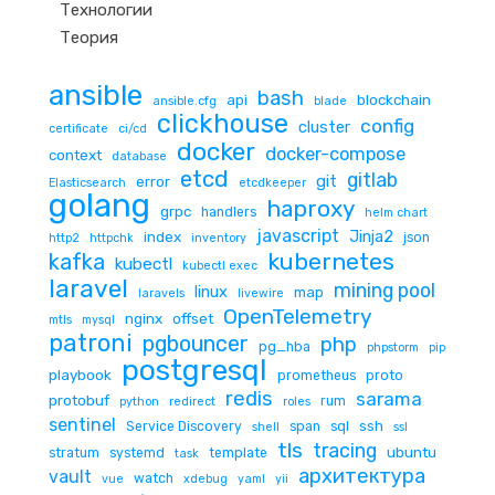
Технологии
Теория
ansible
bash
api
blockchain
ansible.cfg
blade
clickhouse
config
cluster
certificate
ci/cd
docker
docker-compose
context
database
etcd
gitlab
git
error
Elasticsearch
etcdkeeper
golang
haproxy
grpc
handlers
helm chart
javascript
Jinja2
index
json
http2
httpchk
inventory
kubernetes
kafka
kubectl
kubectl exec
laravel
mining pool
linux
map
laravels
livewire
OpenTelemetry
nginx
offset
mtls
mysql
patroni
pgbouncer
php
pg_hba
phpstorm
pip
postgresql
playbook
prometheus
proto
redis
sarama
protobuf
rum
python
redirect
roles
sentinel
ssh
Service Discovery
span
sql
shell
ssl
tls
tracing
ubuntu
stratum
systemd
template
task
архитектура
vault
watch
vue
xdebug
yaml
yii