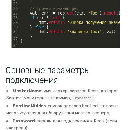
25
26
// Пример команды get
27
val
,
err
:
=
rdb
.
Get
(
ctx
,
"foo"
)
.
Result
(
)
28
if
err
!=
nil
{
29
fmt
.
Println
(
"Ошибка получения значения:
30
}
else
{
31
fmt
.
Println
(
"Значение foo:"
,
val
)
32
}
33
}
34
Основные параметры
подключения:
MasterName
: имя мастер-сервера Redis, которое
Sentinel мониторит (например,
).
mymaster
SentinelAddrs
: список адресов Sentinel, которые
используются для обнаружения мастер-сервера.
Password
: пароль для подключения к Redis (если
настроен).