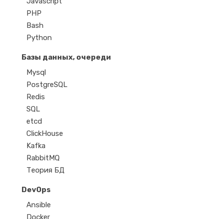
Javascript
PHP
Bash
Python
Базы данных, очереди
Mysql
PostgreSQL
Redis
SQL
etcd
ClickHouse
Kafka
RabbitMQ
Теория БД
DevOps
Ansible
Docker