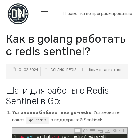
IT заметки по программированию
Как в golang работать
с redis sentinel?
01.02.2024
GOLANG
,
REDIS
Комментариев нет
Шаги для работы с Redis
Sentinel в Go:
Установка библиотеки go-redis
: Установите
пакет
с поддержкой Sentinel:
go-redis
Shell
1
go 
get
github
.com
/
go
-
redis
/
redis
/
v8