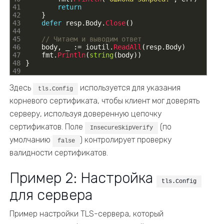
41
return
42
}
43
defer
resp
.
Body
.
Close
(
)
44
45
// Читаем и выводим ответ
46
body
,
_
:
=
ioutil
.
ReadAll
(
resp
.
Body
)
47
fmt
.
Println
(
string
(
body
)
)
48
}
49
Здесь
используется для указания
tls.Config
корневого сертификата, чтобы клиент мог доверять
серверу, используя доверенную цепочку
сертификатов. Поле
(по
InsecureSkipVerify
умолчанию
) контролирует проверку
false
валидности сертификатов.
Пример 2: Настройка
tls.Config
для сервера
Пример настройки TLS-сервера, который