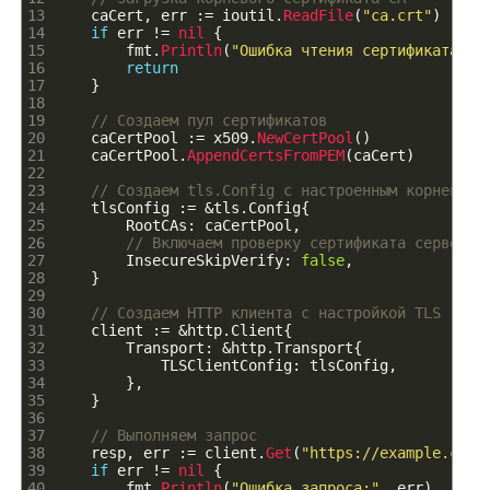
13
caCert
,
err
:
=
ioutil
.
ReadFile
(
"ca.crt"
)
14
if
err
!=
nil
{
15
fmt
.
Println
(
"Ошибка чтения сертификата CA
16
return
17
}
18
19
// Создаем пул сертификатов
20
caCertPool
:
=
x509
.
NewCertPool
(
)
21
caCertPool
.
AppendCertsFromPEM
(
caCert
)
22
23
// Создаем tls.Config с настроенным корневым 
24
tlsConfig
:
=
&
tls
.
Config
{
25
RootCAs
:
caCertPool
,
26
// Включаем проверку сертификата сервера
27
InsecureSkipVerify
:
false
,
28
}
29
30
// Создаем HTTP клиента с настройкой TLS
31
client
:
=
&
http
.
Client
{
32
Transport
:
&
http
.
Transport
{
33
TLSClientConfig
:
tlsConfig
,
34
}
,
35
}
36
37
// Выполняем запрос
38
resp
,
err
:
=
client
.
Get
(
"https://example.com"
39
if
err
!=
nil
{
40
fmt
.
Println
(
"Ошибка запроса:"
,
err
)