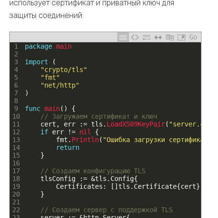
использует сертификат и приватный ключ для
защиты соединений.
Go
1
package
main
2
3
import
(
4
"crypto/tls"
5
"fmt"
6
"net/http"
7
)
8
9
func
main
(
)
{
10
// Загружаем сертификат и ключ
11
cert
,
err
:
=
tls
.
LoadX509KeyPair
(
"server.crt"
12
if
err
!=
nil
{
13
fmt
.
Println
(
"Ошибка загрузки сертификатов
14
return
15
}
16
17
// Создаем конфигурацию TLS
18
tlsConfig
:
=
&
tls
.
Config
{
19
Certificates
:
[
]
tls
.
Certificate
{
cert
}
,
20
}
21
22
// Создаем сервер с поддержкой TLS
23
server
:
=
&
http
.
Server
{