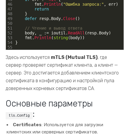
46
fmt
.
Println
(
"Ошибка запроса:"
,
err
)
47
return
48
}
49
defer
resp
.
Body
.
Close
(
)
50
51
// Чтение и вывод ответа
52
body
,
_
:
=
ioutil
.
ReadAll
(
resp
.
Body
)
53
fmt
.
Println
(
string
(
body
)
)
54
}
55
Здесь используется
mTLS (Mutual TLS)
, где
сервер проверяет сертификат клиента, а клиент —
сервер. Это достигается добавлением клиентского
сертификата в конфигурацию и настройкой пула
доверенных корневых сертификатов CA.
Основные параметры
:
tls.Config
Certificates
: Используется для загрузки
клиентских или серверных сертификатов.