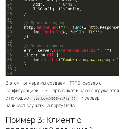
24
Addr
:
":8443"
,
25
TLSConfig
:
tlsConfig
,
26
}
27
28
// Простой хендлер
29
http
.
HandleFunc
(
"/"
,
func
(
w
http
.
ResponseWrit
30
fmt
.
Fprintln
(
w
,
"Hello, TLS!"
)
31
}
)
32
33
// Запуск сервера
34
err
=
server
.
ListenAndServeTLS
(
""
,
""
)
35
if
err
!=
nil
{
36
fmt
.
Println
(
"Ошибка запуска сервера:"
,
er
37
}
38
}
39
В этом примере мы создаем HTTPS-сервер с
конфигурацией TLS. Сертификат и ключ загружаются
с помощью
, и сервер
tls.LoadX509KeyPair()
начинает слушать на порту 8443.
Пример 3: Клиент с