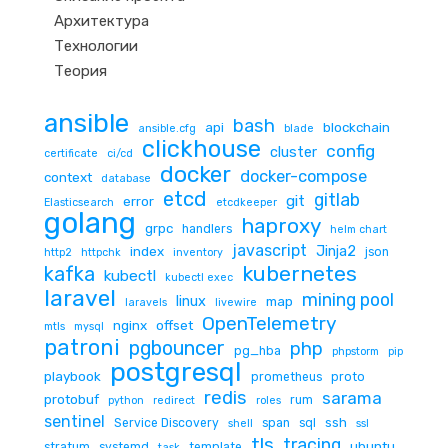
Архитектура
Технологии
Теория
ansible
bash
api
blockchain
ansible.cfg
blade
clickhouse
config
cluster
certificate
ci/cd
docker
docker-compose
context
database
etcd
gitlab
git
error
Elasticsearch
etcdkeeper
golang
haproxy
grpc
handlers
helm chart
javascript
Jinja2
index
json
http2
httpchk
inventory
kubernetes
kafka
kubectl
kubectl exec
laravel
mining pool
linux
map
laravels
livewire
OpenTelemetry
nginx
offset
mtls
mysql
patroni
pgbouncer
php
pg_hba
phpstorm
pip
postgresql
playbook
prometheus
proto
redis
sarama
protobuf
rum
python
redirect
roles
sentinel
ssh
Service Discovery
span
sql
shell
ssl
tls
tracing
ubuntu
stratum
systemd
template
task