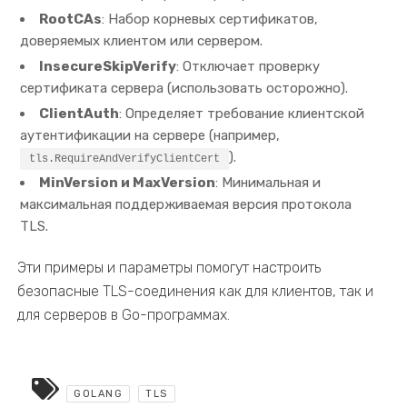
RootCAs
: Набор корневых сертификатов,
доверяемых клиентом или сервером.
InsecureSkipVerify
: Отключает проверку
сертификата сервера (использовать осторожно).
ClientAuth
: Определяет требование клиентской
аутентификации на сервере (например,
).
tls.RequireAndVerifyClientCert
MinVersion и MaxVersion
: Минимальная и
максимальная поддерживаемая версия протокола
TLS.
Эти примеры и параметры помогут настроить
безопасные TLS-соединения как для клиентов, так и
для серверов в Go-программах.
GOLANG
TLS