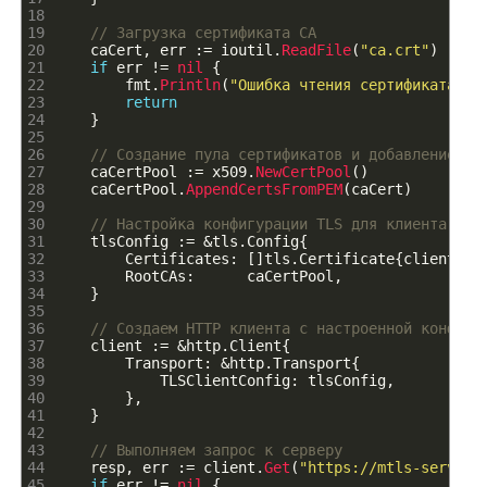
18
19
// Загрузка сертификата CA
20
caCert
,
err
:
=
ioutil
.
ReadFile
(
"ca.crt"
)
21
if
err
!=
nil
{
22
fmt
.
Println
(
"Ошибка чтения сертификата CA
23
return
24
}
25
26
// Создание пула сертификатов и добавление CA
27
caCertPool
:
=
x509
.
NewCertPool
(
)
28
caCertPool
.
AppendCertsFromPEM
(
caCert
)
29
30
// Настройка конфигурации TLS для клиента
31
tlsConfig
:
=
&
tls
.
Config
{
32
Certificates
:
[
]
tls
.
Certificate
{
clientCer
33
RootCAs
:
caCertPool
,
34
}
35
36
// Создаем HTTP клиента с настроенной конфигу
37
client
:
=
&
http
.
Client
{
38
Transport
:
&
http
.
Transport
{
39
TLSClientConfig
:
tlsConfig
,
40
}
,
41
}
42
43
// Выполняем запрос к серверу
44
resp
,
err
:
=
client
.
Get
(
"https://mtls-server.
45
if
err
!=
nil
{