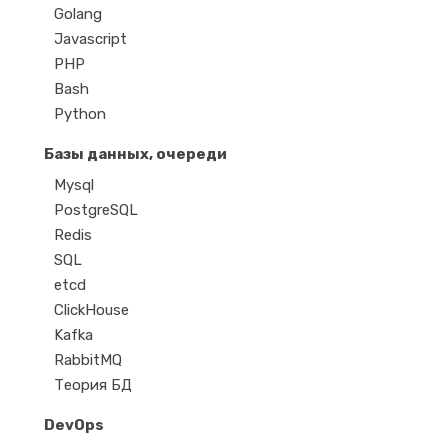
Golang
Javascript
PHP
Bash
Python
Базы данных, очереди
Mysql
PostgreSQL
Redis
SQL
etcd
ClickHouse
Kafka
RabbitMQ
Теория БД
DevOps