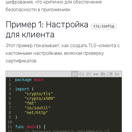
шифрования, что критично для обеспечения
безопасности в приложениях.
Пример 1: Настройка
tls.Config
для клиента
Этот пример показывает, как создать TLS-клиента с
кастомными настройками, включая проверку
сертификатов.
Go
1
package
main
2
3
import
(
4
"crypto/tls"
5
"crypto/x509"
6
"fmt"
7
"io/ioutil"
8
"net/http"
9
)
10
11
func
main
(
)
{
12
// Загрузка корневого сертификата CA