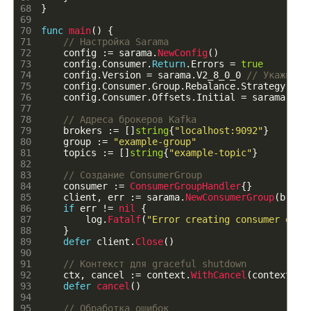
68
}
69
70
func
main
(
)
{
71
// Настройка Sarama
72
config
:
=
sarama
.
NewConfig
(
)
73
config
.
Consumer
.
Return
.
Errors
=
true
74
config
.
Version
=
sarama
.
V2_8_0_0
// Укажите 
75
config
.
Consumer
.
Group
.
Rebalance
.
Strategy
=
s
76
config
.
Consumer
.
Offsets
.
Initial
=
sarama
.
Off
77
78
// Адреса брокеров Kafka
79
brokers
:
=
[
]
string
{
"localhost:9092"
}
80
group
:
=
"example-group"
81
topics
:
=
[
]
string
{
"example-topic"
}
82
83
// Создание ConsumerGroup
84
consumer
:
=
ConsumerGroupHandler
{
}
85
client
,
err
:
=
sarama
.
NewConsumerGroup
(
broke
86
if
err
!=
nil
{
87
log
.
Fatalf
(
"Error creating consumer grou
88
}
89
defer
client
.
Close
(
)
90
91
// Контекст для graceful shutdown
92
ctx
,
cancel
:
=
context
.
WithCancel
(
context
.
Ba
93
defer
cancel
(
)
94
95
// Обработка ошибок