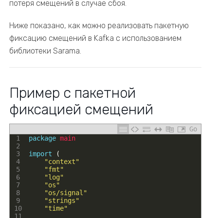
потеря смещений в случае сбоя.
Ниже показано, как можно реализовать пакетную
фиксацию смещений в Kafka с использованием
библиотеки Sarama.
Пример с пакетной
фиксацией смещений
Go
1
package
main
2
3
import
(
4
"context"
5
"fmt"
6
"log"
7
"os"
8
"os/signal"
9
"strings"
10
"time"
11