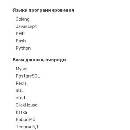
Языки программирования
Golang
Javascript
PHP
Bash
Python
Базы данных, очереди
Mysql
PostgreSQL
Redis
SQL
etcd
ClickHouse
Kafka
RabbitMQ
Теория БД