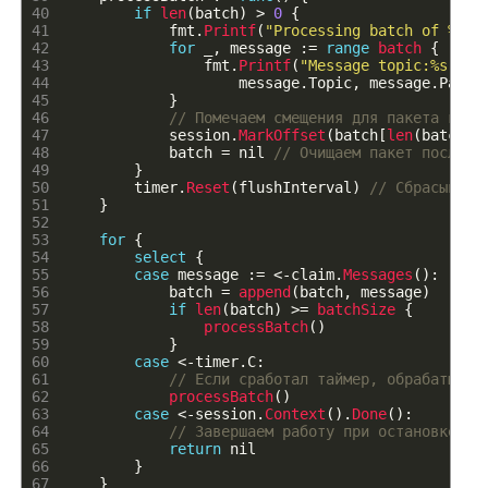
40
if
len
(
batch
)
>
0
{
41
fmt
.
Printf
(
"Processing batch of %d m
42
for
_
,
message
:
=
range
batch
{
43
fmt
.
Printf
(
"Message topic:%s par
44
message
.
Topic
,
message
.
Parti
45
}
46
// Помечаем смещения для пакета как 
47
session
.
MarkOffset
(
batch
[
len
(
batch
)
-
48
batch
=
nil
// Очищаем пакет после о
49
}
50
timer
.
Reset
(
flushInterval
)
// Сбрасываем
51
}
52
53
for
{
54
select
{
55
case
message
:
=
<
-
claim
.
Messages
(
)
:
56
batch
=
append
(
batch
,
message
)
57
if
len
(
batch
)
>=
batchSize
{
58
processBatch
(
)
59
}
60
case
<
-
timer
.
C
:
61
// Если сработал таймер, обрабатывае
62
processBatch
(
)
63
case
<
-
session
.
Context
(
)
.
Done
(
)
:
64
// Завершаем работу при остановке се
65
return
nil
66
}
67
}