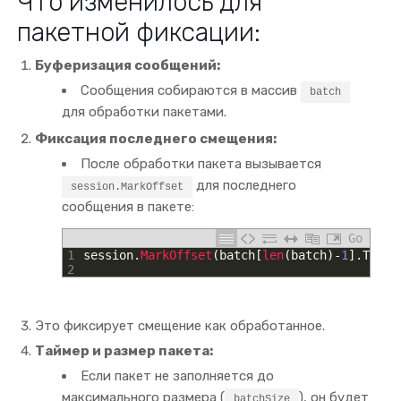
Что изменилось для
пакетной фиксации:
Буферизация сообщений:
Сообщения собираются в массив
batch
для обработки пакетами.
Фиксация последнего смещения:
После обработки пакета вызывается
для последнего
session.MarkOffset
сообщения в пакете:
Go
1
session
.
MarkOffset
(
batch
[
len
(
batch
)
-
1
]
.
Topic
2
Это фиксирует смещение как обработанное.
Таймер и размер пакета:
Если пакет не заполняется до
максимального размера (
), он будет
batchSize