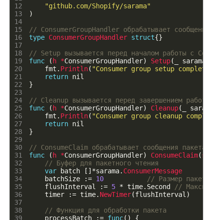
12
"github.com/Shopify/sarama"
13
)
14
15
// ConsumerGroupHandler обрабатывает сообщения и
16
type
ConsumerGroupHandler
struct
{
}
17
18
// Setup вызывается перед началом работы с Consu
19
func
(
h *
ConsumerGroupHandler
)
Setup
(
_
sarama
.
Co
20
fmt
.
Println
(
"Consumer group setup completed"
21
return
nil
22
}
23
24
// Cleanup вызывается перед завершением работы с
25
func
(
h *
ConsumerGroupHandler
)
Cleanup
(
_
sarama
.
26
fmt
.
Println
(
"Consumer group cleanup complete
27
return
nil
28
}
29
30
// ConsumeClaim обрабатывает сообщения пакетами
31
func
(
h *
ConsumerGroupHandler
)
ConsumeClaim
(
sess
32
// Буфер для пакетного чтения
33
var
batch
[
]
*
sarama
.
ConsumerMessage
34
batchSize
:
=
10
// Размер пакета
35
flushInterval
:
=
5
*
time
.
Second
// Максимал
36
timer
:
=
time
.
NewTimer
(
flushInterval
)
37
38
// Функция для обработки пакета
39
processBatch
:
=
func
(
)
{