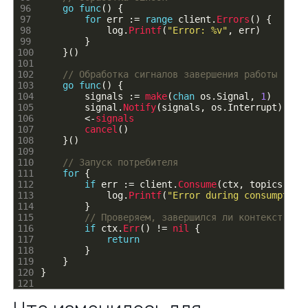
96
go
func
(
)
{
97
for
err
:
=
range
client
.
Errors
(
)
{
98
log
.
Printf
(
"Error: %v"
,
err
)
99
}
100
}
(
)
101
102
// Обработка сигналов завершения работы
103
go
func
(
)
{
104
signals
:
=
make
(
chan
os
.
Signal
,
1
)
105
signal
.
Notify
(
signals
,
os
.
Interrupt
)
106
<
-
signals
107
cancel
(
)
108
}
(
)
109
110
// Запуск потребителя
111
for
{
112
if
err
:
=
client
.
Consume
(
ctx
,
topics
,
&
c
113
log
.
Printf
(
"Error during consumption
114
}
115
// Проверяем, завершился ли контекст
116
if
ctx
.
Err
(
)
!=
nil
{
117
return
118
}
119
}
120
}
121