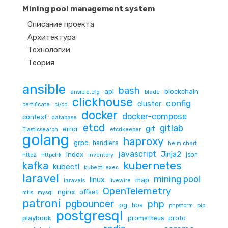
Mining pool management system
Описание проекта
Архитектура
Технологии
Теория
ansible
bash
api
blockchain
ansible.cfg
blade
clickhouse
config
cluster
certificate
ci/cd
docker
docker-compose
context
database
etcd
gitlab
git
error
Elasticsearch
etcdkeeper
golang
haproxy
grpc
handlers
helm chart
javascript
Jinja2
index
json
http2
httpchk
inventory
kubernetes
kafka
kubectl
kubectl exec
laravel
mining pool
linux
map
laravels
livewire
OpenTelemetry
nginx
offset
mtls
mysql
patroni
pgbouncer
php
pg_hba
phpstorm
pip
postgresql
playbook
prometheus
proto