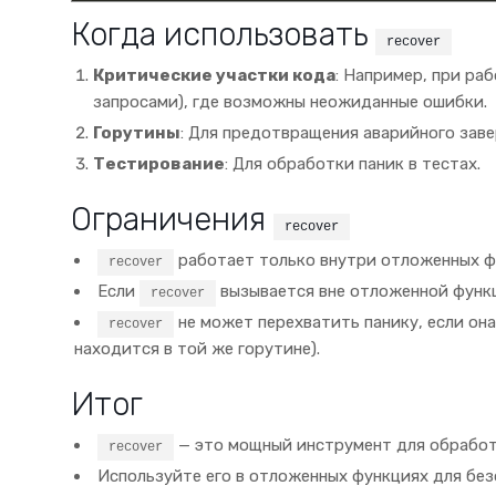
Когда использовать
recover
Критические участки кода
: Например, при ра
запросами), где возможны неожиданные ошибки.
Горутины
: Для предотвращения аварийного заве
Тестирование
: Для обработки паник в тестах.
Ограничения
recover
работает только внутри отложенных ф
recover
Если
вызывается вне отложенной функци
recover
не может перехватить панику, если она
recover
находится в той же горутине).
Итог
— это мощный инструмент для обработк
recover
Используйте его в отложенных функциях для без