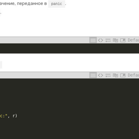
ачение, переданное в
.
panic
.
Defa
Defa
c:"
,
r
)