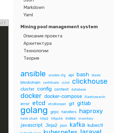
Json
Markdown
Yaml
ult
Mining pool management system
Описание проекта
Архитектура
Технологии
Теория
ansible
bash
api
ansible.cfg
blade
clickhouse
blockchain
certificate
ci/cd
config
cluster
context
database
docker
docker-compose
Elasticsearch
etcd
gitlab
git
error
etcdkeeper
golang
haproxy
grpc
handlers
index
helm chart
http2
httpchk
inventory
kafka
javascript
Jinja2
kubectl
json
laravel
kubernetes