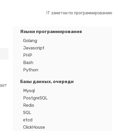
IT заметки по программированию
Языки программирования
Golang
Javascript
PHP
Bash
Python
Базы данных, очереди
ает
Mysql
PostgreSQL
Redis
SQL
etcd
ClickHouse