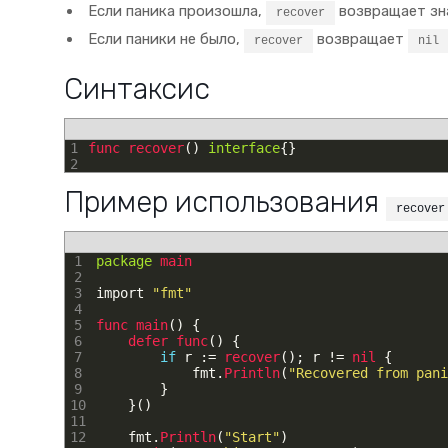
Если паника произошла,
возвращает зн
recover
Если паники не было,
возвращает
recover
nil
Синтаксис
1
func 
recover
(
)
interface
{
}
2
Пример использования
recover
1
package
main
2
3
import
"fmt"
4
5
func 
main
(
)
{
6
defer 
func
(
)
{
7
if
r
:
=
recover
(
)
;
r
!=
nil
{
8
fmt
.
Println
(
"Recovered from pani
9
}
10
}
(
)
11
12
fmt
.
Println
(
"Start"
)