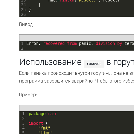
23
fmt
.
Println
(
"Result:"
,
result
)
24
}
25
}
26
Вывод:
1
Error
:
recovered 
from 
panic
:
division 
by 
zero
2
Использование
в гору
recover
Если паника происходит внутри горутины, она не вл
программа завершится аварийно. Чтобы этого избе
Пример:
1
package
main
2
3
import
(
4
"fmt"
5
"time"