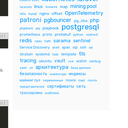
kubectl exec
mining pool
linux
map
laravels
livewire
OpenTelemetry
nginx
offset
mtls
mysql
patroni
pgbouncer
php
pg_hba
postgresql
playbook
phpstorm
pip
protobuf
prometheus
proto
python
redirect
ult
redis
sarama
sentinel
rum
roles
ssh
Service Discovery
span
sql
shell
ssl
tls
stratum
systemd
template
task
tracing
vault
ubuntu
watch
vue
xdebug
архитектура
yaml
yii
база данных
а,
безопасность
индексы
инвентарь
майнинг пул
поиск
переменные
порт
почта
сертификаты
сеть
представление
трассировка
шаблоны
ult