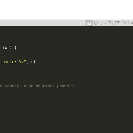
Defa
rror
)
{
m panic: %v"
,
r
)
м панику, если делитель равен 0