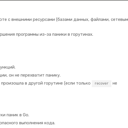
боте с внешними ресурсами (базами данных, файлами, сетевы
ршения программы из-за паники в горутинах.
ункций.
и, он не перехватит панику.
 произошла в другой горутине (если только
не
recover
и паник в Go.
опасного выполнения кода.