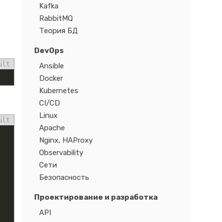
Kafka
RabbitMQ
Теория БД
DevOps
ult
Ansible
Docker
Kubernetes
CI/CD
Linux
ult
Apache
Nginx, HAProxy
Observability
Сети
Безопасность
Проектирование и разработка
API