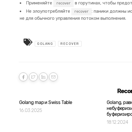
Применяйте
в горутинах, чтобы предо
recover
Не злоупотребляйте
: паники должны и
recover
не для обычного управления потоком выполнения.
GOLANG
RECOVER
Reco
Golang map и Swiss Table
Golang, ра
небуферизи
16.03.2025
буферизиро
18.12.2024