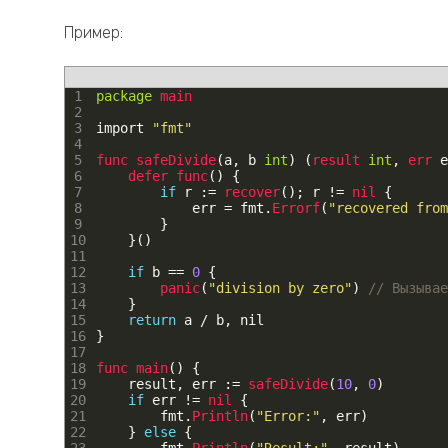
Пример:
1
package
main
2
3
import
"fmt"
4
5
func 
safeDivide
(
a
,
b
int
)
(
result 
int
,
err 
e
6
defer 
func
(
)
{
7
if
r
:
=
recover
(
)
;
r
!=
nil
{
8
err
=
fmt
.
Errorf
(
"recovered fro
9
}
10
}
(
)
11
12
if
b
==
0
{
13
panic
(
"division by zero"
)
// Вызывае
14
}
15
return
a
/
b
,
nil
16
}
17
18
func 
main
(
)
{
19
result
,
err
:
=
safeDivide
(
10
,
0
)
20
if
err
!=
nil
{
21
fmt
.
Println
(
"Error:"
,
err
)
22
}
else
{