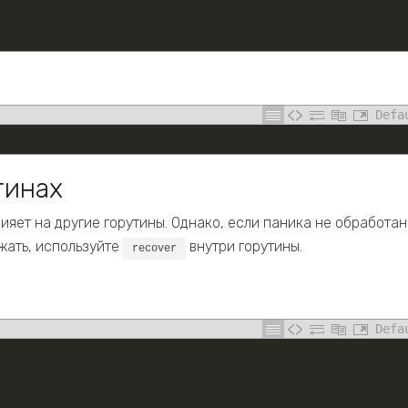
Defa
тинах
ияет на другие горутины. Однако, если паника не обработан
жать, используйте
внутри горутины.
recover
Defa