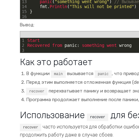
13
panic
(
"something went wrong"
)
// Вызывае
14
fmt
.
Println
(
"This will not be printed"
)
15
}
16
Вывод:
1
Start
2
Recovered 
from 
panic
:
something 
went 
wrong
3
Как это работает
В функции
вызывается
, что приво
main
panic
Перед этим выполняется отложенная функция (def
перехватывает панику и возвращает зн
recover
Программа продолжает выполнение после паники, 
Использование
для бе
recover
часто используется для обработки ошибок
recover
продолжить работу даже в случае сбоев.