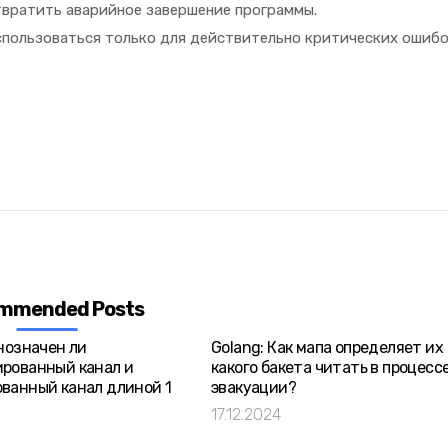
твратить аварийное завершение программы.
спользоваться только для действительно критических ошибо
mmended Posts
внозначен ли
Golang: Как мапа определяет их
рованный канал и
какого бакета читать в процесс
ванный канал длиной 1
эвакуации?
17.12.2024