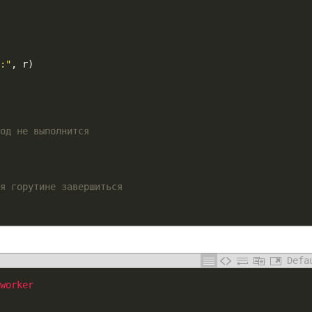
:"
,
r
)
од не выполнится
я горутине завершиться
Defa
worker