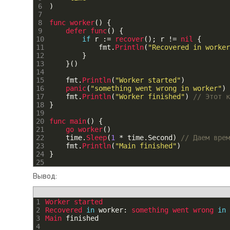
6
)
7
8
func 
worker
(
)
{
9
defer 
func
(
)
{
10
if
r
:
=
recover
(
)
;
r
!=
nil
{
11
fmt
.
Println
(
"Recovered in worker
12
}
13
}
(
)
14
15
fmt
.
Println
(
"Worker started"
)
16
panic
(
"something went wrong in worker"
)
17
fmt
.
Println
(
"Worker finished"
)
// Этот к
18
}
19
20
func 
main
(
)
{
21
go 
worker
(
)
22
time
.
Sleep
(
1
*
time
.
Second
)
// Даем врем
23
fmt
.
Println
(
"Main finished"
)
24
}
25
Вывод:
1
Worker 
started
2
Recovered 
in
worker
:
something 
went 
wrong 
in
3
Main 
finished
4