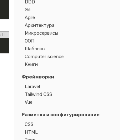
DDD
Git
Agile
Архитектура
Микросервисы
ult
ООП
Шаблоны
Computer science
Книги
Фреймворки
Laravel
Tailwind CSS
Vue
Разметка и конфигурирование
CSS
HTML