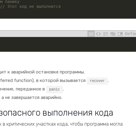
м панику
// Этот код не выполнится
Defa
дит к аварийной остановке программы.
erred function), в которой вызывается
.
recover
ачение, переданное в
.
panic
а не завершается аварийно.
зопасного выполнения кода
 в критических участках кода, чтобы программа могла