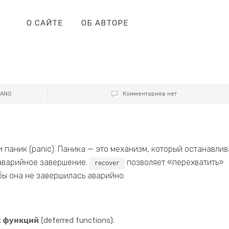
О САЙТЕ
ОБ АВТОРЕ
LANG
Комментариев нет
 паник (panic). Паника — это механизм, который останавлив
аварийное завершение.
позволяет «перехватить»
recover
бы она не завершилась аварийно.
 функций
(deferred functions).