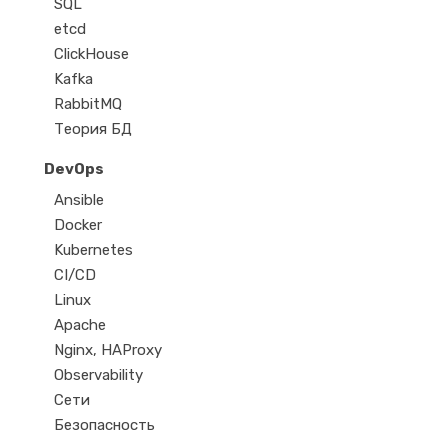
SQL
etcd
ClickHouse
Kafka
RabbitMQ
Теория БД
DevOps
Ansible
Docker
Kubernetes
CI/CD
Linux
Apache
Nginx, HAProxy
Observability
Сети
Безопасность