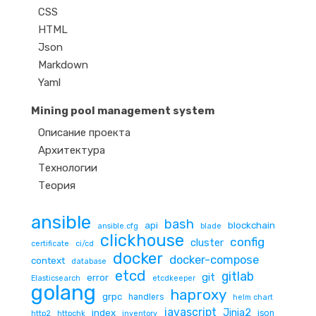
CSS
HTML
Json
Markdown
Yaml
Mining pool management system
Описание проекта
Архитектура
Технологии
Теория
ansible
bash
api
blockchain
ansible.cfg
blade
clickhouse
config
cluster
certificate
ci/cd
docker
docker-compose
context
database
etcd
gitlab
git
error
Elasticsearch
etcdkeeper
golang
haproxy
grpc
handlers
helm chart
javascript
Jinja2
index
json
http2
httpchk
inventory