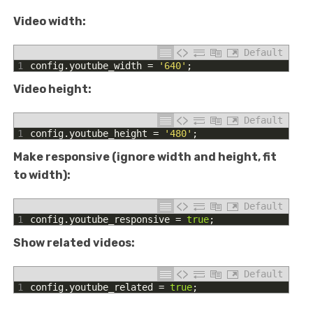
Video width:
Default
1
config
.
youtube_width
=
'640'
;
Video height:
Default
1
config
.
youtube_height
=
'480'
;
Make responsive (ignore width and height, fit
to width):
Default
1
config
.
youtube_responsive
=
true
;
Show related videos:
Default
1
config
.
youtube_related
=
true
;