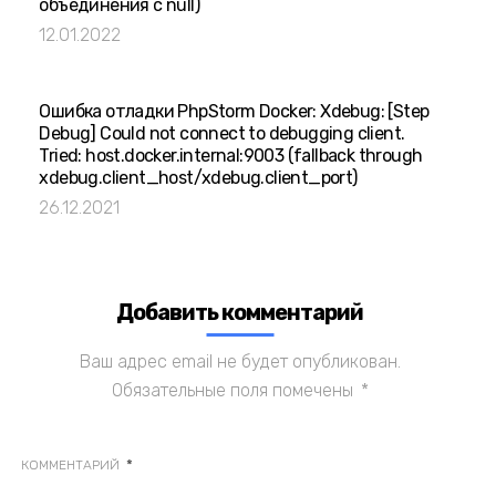
объединения с null)
12.01.2022
Ошибка отладки PhpStorm Docker: Xdebug: [Step
Debug] Could not connect to debugging client.
Tried: host.docker.internal:9003 (fallback through
xdebug.client_host/xdebug.client_port)
26.12.2021
Добавить комментарий
Ваш адрес email не будет опубликован.
Обязательные поля помечены
*
*
КОММЕНТАРИЙ