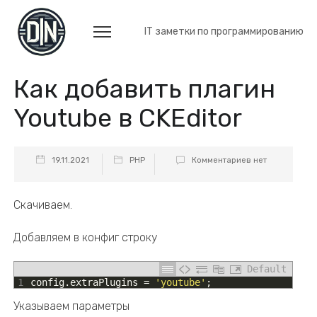
IT заметки по программированию
Как добавить плагин
Youtube в CKEditor
19.11.2021
PHP
Комментариев нет
Скачиваем.
Добавляем в конфиг строку
Default
1
config
.
extraPlugins
=
'youtube'
;
Указываем параметры