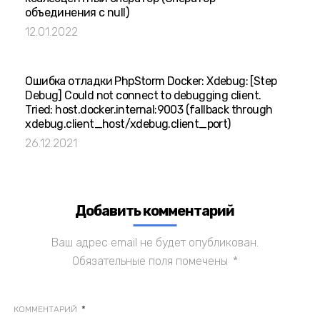
объединения с null)
12.01.2022
Ошибка отладки PhpStorm Docker: Xdebug: [Step
Debug] Could not connect to debugging client.
Tried: host.docker.internal:9003 (fallback through
xdebug.client_host/xdebug.client_port)
26.12.2021
Добавить комментарий
Ваш адрес email не будет опубликован.
Обязательные поля помечены
*
*
КОММЕНТАРИЙ