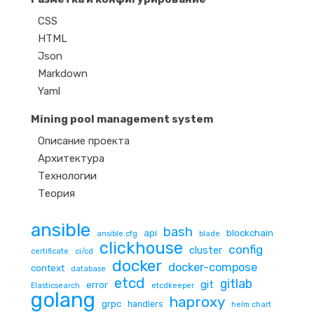
CSS
HTML
Json
Markdown
Yaml
Mining pool management system
Описание проекта
Архитектура
Технологии
Теория
ansible
bash
api
blockchain
ansible.cfg
blade
clickhouse
config
cluster
certificate
ci/cd
docker
docker-compose
context
database
etcd
gitlab
git
error
Elasticsearch
etcdkeeper
golang
haproxy
grpc
handlers
helm chart