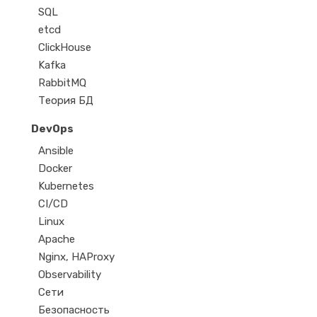
SQL
etcd
ClickHouse
Kafka
RabbitMQ
Теория БД
DevOps
Ansible
Docker
Kubernetes
CI/CD
Linux
Apache
Nginx, HAProxy
Observability
Сети
Безопасность