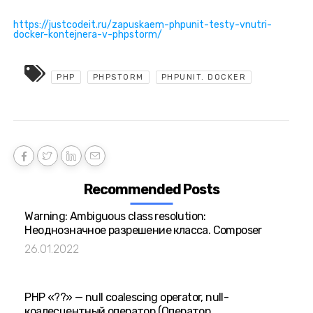
https://justcodeit.ru/zapuskaem-phpunit-testy-vnutri-
docker-kontejnera-v-phpstorm/
PHP
PHPSTORM
PHPUNIT. DOCKER
Recommended Posts
Warning: Ambiguous class resolution:
Неоднозначное разрешение класса. Composer
26.01.2022
PHP «??» — null coalescing operator, null-
коалесцентный оператор (Оператор