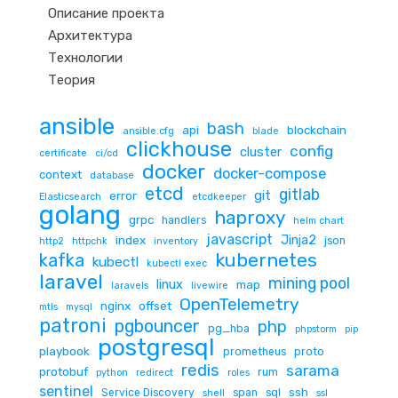
Описание проекта
Архитектура
Технологии
Теория
ansible
bash
api
blockchain
ansible.cfg
blade
clickhouse
config
cluster
certificate
ci/cd
docker
docker-compose
context
database
etcd
gitlab
git
error
Elasticsearch
etcdkeeper
golang
haproxy
grpc
handlers
helm chart
javascript
Jinja2
index
json
http2
httpchk
inventory
kubernetes
kafka
kubectl
kubectl exec
laravel
mining pool
linux
map
laravels
livewire
OpenTelemetry
nginx
offset
mtls
mysql
patroni
pgbouncer
php
pg_hba
phpstorm
pip
postgresql
playbook
prometheus
proto
redis
sarama
protobuf
rum
python
redirect
roles
sentinel
ssh
Service Discovery
span
sql
shell
ssl