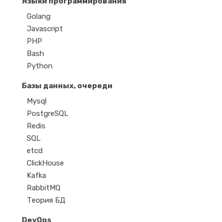
Языки программирования
Golang
Javascript
PHP
Bash
Python
Базы данных, очереди
Mysql
PostgreSQL
Redis
SQL
etcd
ClickHouse
Kafka
RabbitMQ
Теория БД
DevOps