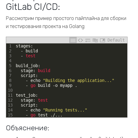
GitLab CI/CD:
Рассмотрим пример простого пайплайна для сборки
и тестирования проекта на Golang:
Default
1
stages
:
2
-
build
3
-
test
4
5
build_job
:
6
stage
:
build
7
script
:
8
-
echo
"Building the application..."
9
-
go 
build
-
o
myapp
.
10
11
test_job
:
12
stage
:
test
13
script
:
14
-
echo
"Running tests..."
15
-
go 
test
.
/
.
.
.
Объяснение: