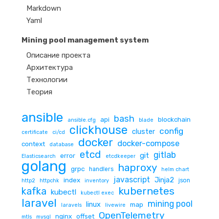
Markdown
Yaml
Mining pool management system
Описание проекта
Архитектура
Технологии
Теория
ansible
bash
api
blockchain
ansible.cfg
blade
clickhouse
config
cluster
certificate
ci/cd
docker
docker-compose
context
database
etcd
gitlab
git
error
Elasticsearch
etcdkeeper
golang
haproxy
grpc
handlers
helm chart
javascript
Jinja2
index
json
http2
httpchk
inventory
kubernetes
kafka
kubectl
kubectl exec
laravel
mining pool
linux
map
laravels
livewire
OpenTelemetry
nginx
offset
mtls
mysql