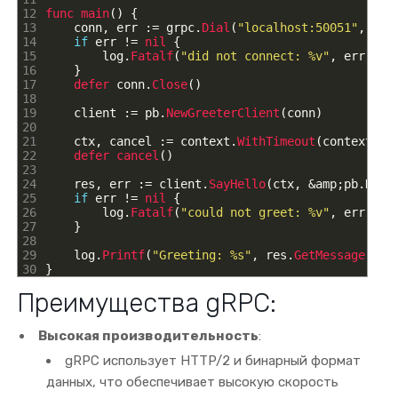
12
func 
main
(
)
{
13
conn
,
err
:
=
grpc
.
Dial
(
"localhost:50051"
,
grp
14
if
err
!=
nil
{
15
log
.
Fatalf
(
"did not connect: %v"
,
err
)
16
}
17
defer 
conn
.
Close
(
)
18
19
client
:
=
pb
.
NewGreeterClient
(
conn
)
20
21
ctx
,
cancel
:
=
context
.
WithTimeout
(
context
.
Ba
22
defer 
cancel
(
)
23
24
res
,
err
:
=
client
.
SayHello
(
ctx
,
&
amp
;
pb
.
Hell
25
if
err
!=
nil
{
26
log
.
Fatalf
(
"could not greet: %v"
,
err
)
27
}
28
29
log
.
Printf
(
"Greeting: %s"
,
res
.
GetMessage
(
)
)
30
}
Преимущества gRPC:
Высокая производительность
:
gRPC использует HTTP/2 и бинарный формат
данных, что обеспечивает высокую скорость