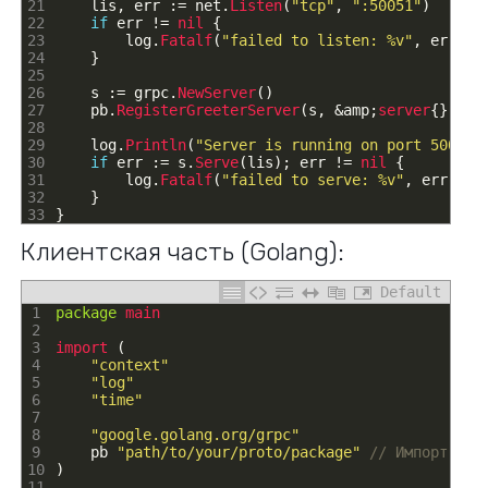
21
lis
,
err
:
=
net
.
Listen
(
"tcp"
,
":50051"
)
22
if
err
!=
nil
{
23
log
.
Fatalf
(
"failed to listen: %v"
,
err
)
24
}
25
26
s
:
=
grpc
.
NewServer
(
)
27
pb
.
RegisterGreeterServer
(
s
,
&
amp
;
server
{
}
)
28
29
log
.
Println
(
"Server is running on port 50051.
30
if
err
:
=
s
.
Serve
(
lis
)
;
err
!=
nil
{
31
log
.
Fatalf
(
"failed to serve: %v"
,
err
)
32
}
33
}
Клиентская часть (Golang):
Default
1
package
main
2
3
import
(
4
"context"
5
"log"
6
"time"
7
8
"google.golang.org/grpc"
9
pb
"path/to/your/proto/package"
// Импорт сге
10
)
11