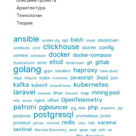
Описание проекта
Архитектура
Технологии
Теория
ansible
bash
api
blockchain
ansible.cfg
blade
clickhouse
config
cluster
certificate
ci/cd
docker
docker-compose
context
database
etcd
gitlab
git
error
Elasticsearch
etcdkeeper
golang
haproxy
grpc
handlers
helm chart
javascript
Jinja2
index
json
http2
httpchk
inventory
kubernetes
kafka
kubectl
kubectl exec
laravel
mining pool
linux
map
laravels
livewire
OpenTelemetry
nginx
offset
mtls
mysql
patroni
pgbouncer
php
pg_hba
phpstorm
pip
postgresql
playbook
prometheus
proto
redis
sarama
protobuf
rum
python
redirect
roles
sentinel
ssh
Service Discovery
span
sql
shell
ssl