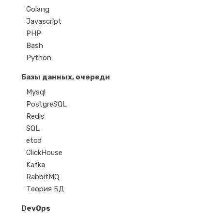
Golang
Javascript
PHP
Bash
Python
Базы данных, очереди
Mysql
PostgreSQL
Redis
SQL
etcd
ClickHouse
Kafka
RabbitMQ
Теория БД
DevOps