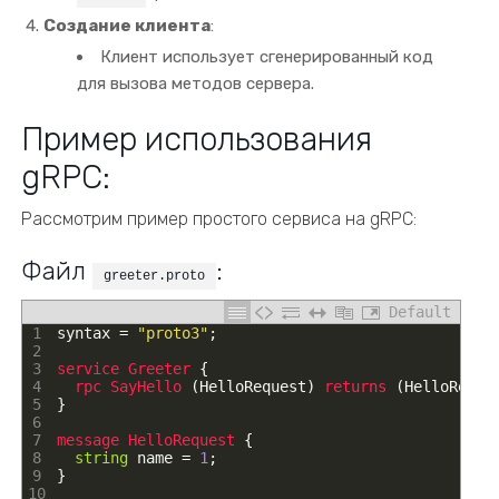
Создание клиента
:
Клиент использует сгенерированный код
для вызова методов сервера.
Пример использования
gRPC:
Рассмотрим пример простого сервиса на gRPC:
Файл
:
greeter.proto
Default
1
syntax
=
"proto3"
;
2
3
service
Greeter
{
4
rpc 
SayHello
(
HelloRequest
)
returns
(
HelloRespo
5
}
6
7
message
HelloRequest
{
8
string
name
=
1
;
9
}
10