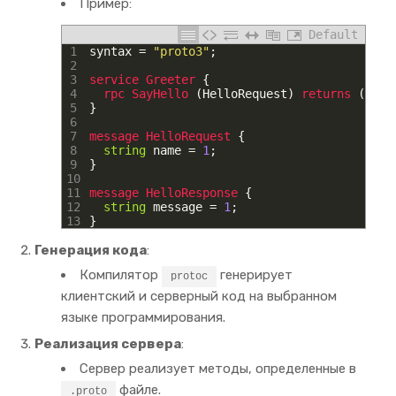
Пример:
Default
1
syntax
=
"proto3"
;
2
3
service
Greeter
{
4
rpc 
SayHello
(
HelloRequest
)
returns
(
Hell
5
}
6
7
message
HelloRequest
{
8
string
name
=
1
;
9
}
10
11
message
HelloResponse
{
12
string
message
=
1
;
13
}
Генерация кода
:
Компилятор
генерирует
protoc
клиентский и серверный код на выбранном
языке программирования.
Реализация сервера
:
Сервер реализует методы, определенные в
файле.
.proto