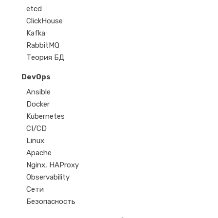
etcd
ClickHouse
Kafka
RabbitMQ
Теория БД
DevOps
Ansible
Docker
Kubernetes
CI/CD
Linux
Apache
Nginx, HAProxy
Observability
Сети
Безопасность