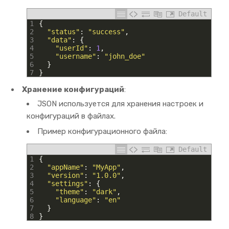
Default
1
{
2
"status"
:
"success"
,
3
"data"
:
{
4
"userId"
:
1
,
5
"username"
:
"john_doe"
6
}
7
}
Хранение конфигураций
:
JSON используется для хранения настроек и
конфигураций в файлах.
Пример конфигурационного файла:
Default
1
{
2
"appName"
:
"MyApp"
,
3
"version"
:
"1.0.0"
,
4
"settings"
:
{
5
"theme"
:
"dark"
,
6
"language"
:
"en"
7
}
8
}