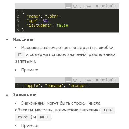
Default
1
{
2
"name"
:
"John"
,
3
"age"
:
30
,
4
"isStudent"
:
false
5
}
Массивы
:
Массивы заключаются в квадратные скобки
и содержат список значений, разделенных
[]
запятыми.
Пример:
Default
1
[
"apple"
,
"banana"
,
"orange"
]
Значения
:
Значениями могут быть строки, числа,
объекты, массивы, логические значения (
,
true
) и
.
false
null
Пример: