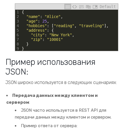
Default
1
{
2
"name"
:
"Alice"
,
3
"age"
:
25
,
4
"hobbies"
:
[
"reading"
,
"traveling"
]
,
5
"address"
:
{
6
"city"
:
"New York"
,
7
"zip"
:
"10001"
8
}
9
}
Пример использования
JSON:
JSON широко используется в следующих сценариях:
Передача данных между клиентом и
сервером
:
JSON часто используется в REST API для
передачи данных между клиентом и сервером.
Пример ответа от сервера: