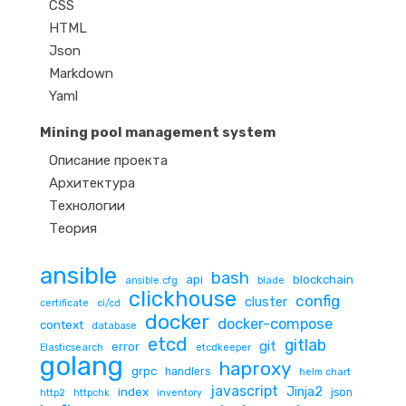
CSS
HTML
Json
Markdown
Yaml
Mining pool management system
Описание проекта
Архитектура
Технологии
Теория
ansible
bash
api
blockchain
ansible.cfg
blade
clickhouse
config
cluster
certificate
ci/cd
docker
docker-compose
context
database
etcd
gitlab
git
error
Elasticsearch
etcdkeeper
golang
haproxy
grpc
handlers
helm chart
javascript
Jinja2
index
json
http2
httpchk
inventory