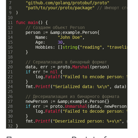
7
"github.com/golang/protobuf/proto"
8
"path/to/your/proto/package"
// Импорт сгенер
9
)
10
11
func 
main
(
)
{
12
// Создаем объект Person
13
person
:
=
&
amp
;
example
.
Person
{
14
Name
:
"John Doe"
,
15
Age
:
30
,
16
Hobbies
:
[
]
string
{
"reading"
,
"traveling"
}
17
}
18
19
// Сериализация в бинарный формат
20
data
,
err
:
=
proto
.
Marshal
(
person
)
21
if
err
!=
nil
{
22
log
.
Fatalf
(
"Failed to encode person: %v"
,
23
}
24
fmt
.
Printf
(
"Serialized data: %x\n"
,
data
)
25
26
// Десериализация из бинарного формата
27
newPerson
:
=
&
amp
;
example
.
Person
{
}
28
if
err
:
=
proto
.
Unmarshal
(
data
,
newPerson
)
;
e
29
log
.
Fatalf
(
"Failed to decode person: %v"
,
30
}
31
fmt
.
Printf
(
"Deserialized person: %+v\n"
,
newP
32
}