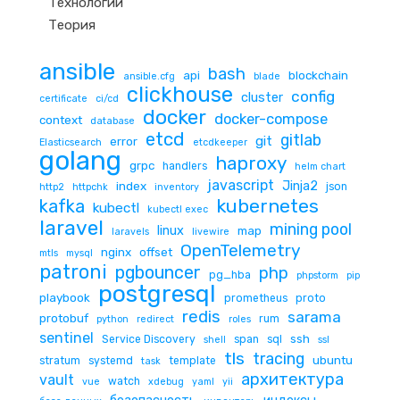
Технологии
Теория
ansible
bash
api
blockchain
ansible.cfg
blade
clickhouse
config
cluster
certificate
ci/cd
docker
docker-compose
context
database
etcd
gitlab
git
error
Elasticsearch
etcdkeeper
golang
haproxy
grpc
handlers
helm chart
javascript
Jinja2
index
json
http2
httpchk
inventory
kubernetes
kafka
kubectl
kubectl exec
laravel
mining pool
linux
map
laravels
livewire
OpenTelemetry
nginx
offset
mtls
mysql
patroni
pgbouncer
php
pg_hba
phpstorm
pip
postgresql
playbook
prometheus
proto
redis
sarama
protobuf
rum
python
redirect
roles
sentinel
ssh
Service Discovery
span
sql
shell
ssl
tls
tracing
ubuntu
stratum
systemd
template
task
архитектура
vault
watch
vue
xdebug
yaml
yii