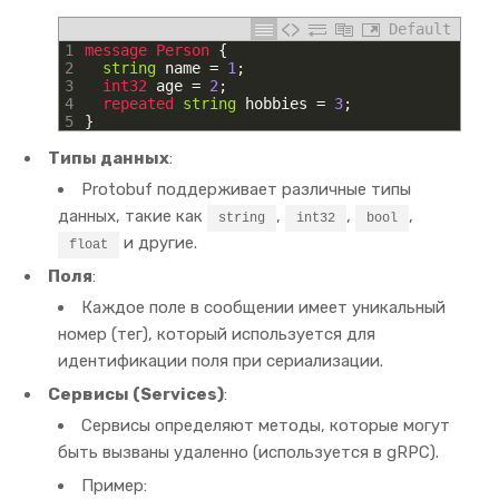
Default
1
message
Person
{
2
string
name
=
1
;
3
int32 
age
=
2
;
4
repeated 
string
hobbies
=
3
;
5
}
Типы данных
:
Protobuf поддерживает различные типы
данных, такие как
,
,
,
string
int32
bool
и другие.
float
Поля
:
Каждое поле в сообщении имеет уникальный
номер (тег), который используется для
идентификации поля при сериализации.
Сервисы (Services)
:
Сервисы определяют методы, которые могут
быть вызваны удаленно (используется в gRPC).
Пример: