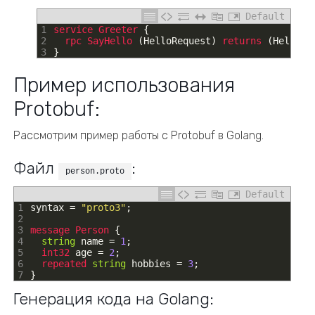
Default
1
service
Greeter
{
2
rpc 
SayHello
(
HelloRequest
)
returns
(
HelloRe
3
}
Пример использования
Protobuf:
Рассмотрим пример работы с Protobuf в Golang.
Файл
:
person.proto
Default
1
syntax
=
"proto3"
;
2
3
message
Person
{
4
string
name
=
1
;
5
int32 
age
=
2
;
6
repeated 
string
hobbies
=
3
;
7
}
Генерация кода на Golang: