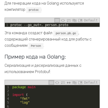
Для генерации кода на Golang используется
компилятор
:
protoc
Default
1
protoc
--
go_out
=
.
person
.
proto
Эта команда создаст файл
,
person.pb.go
содержащий сгенерированный код для работы с
сообщением
.
Person
Пример кода на Golang:
Сериализация и десериализация данных с
использованием Protobuf:
Default
1
package
main
2
3
import
(
4
"fmt"
5
"log"
6