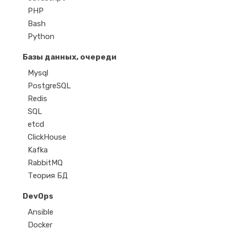
PHP
Bash
Python
Базы данных, очереди
Mysql
PostgreSQL
Redis
SQL
etcd
ClickHouse
Kafka
RabbitMQ
Теория БД
DevOps
Ansible
Docker