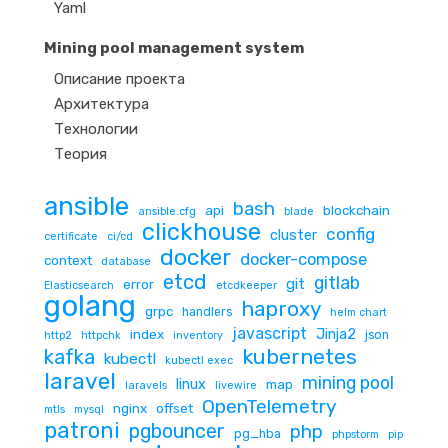
Yaml
Mining pool management system
Описание проекта
Архитектура
Технологии
Теория
ansible
bash
api
blockchain
ansible.cfg
blade
clickhouse
config
cluster
certificate
ci/cd
docker
docker-compose
context
database
etcd
gitlab
git
error
Elasticsearch
etcdkeeper
golang
haproxy
grpc
handlers
helm chart
javascript
Jinja2
index
json
http2
httpchk
inventory
kubernetes
kafka
kubectl
kubectl exec
laravel
mining pool
linux
map
laravels
livewire
OpenTelemetry
nginx
offset
mtls
mysql
patroni
pgbouncer
php
pg_hba
phpstorm
pip