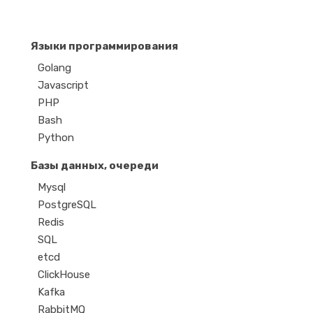
Языки программирования
Golang
Javascript
PHP
Bash
Python
Базы данных, очереди
Mysql
PostgreSQL
Redis
SQL
etcd
ClickHouse
Kafka
RabbitMQ