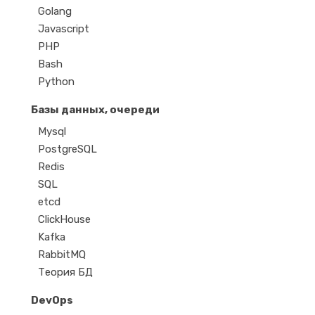
Golang
Javascript
PHP
Bash
Python
Базы данных, очереди
Mysql
PostgreSQL
Redis
SQL
etcd
ClickHouse
Kafka
RabbitMQ
Теория БД
DevOps