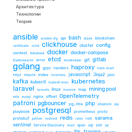
Архитектура
Технологии
Теория
ansible
bash
api
blockchain
ansible.cfg
blade
clickhouse
config
cluster
certificate
ci/cd
docker
docker-compose
context
database
etcd
gitlab
git
error
Elasticsearch
etcdkeeper
golang
haproxy
grpc
handlers
helm chart
javascript
Jinja2
index
json
http2
httpchk
inventory
kubernetes
kafka
kubectl
kubectl exec
laravel
mining pool
linux
map
laravels
livewire
OpenTelemetry
nginx
offset
mtls
mysql
patroni
pgbouncer
php
pg_hba
phpstorm
pip
postgresql
playbook
prometheus
proto
redis
sarama
protobuf
rum
python
redirect
roles
sentinel
ssh
Service Discovery
span
sql
shell
ssl
tls
tracing