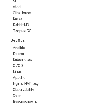
SQL
etcd
ClickHouse
Kafka
RabbitMQ
Теория БД
DevOps
Ansible
Docker
Kubernetes
CI/CD
Linux
Apache
Nginx, HAProxy
Observability
Сети
Безопасность