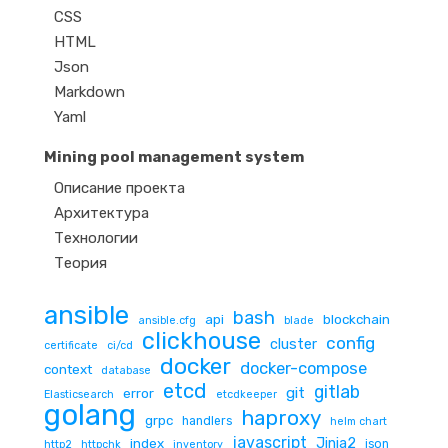
CSS
HTML
Json
Markdown
Yaml
Mining pool management system
Описание проекта
Архитектура
Технологии
Теория
ansible
bash
api
blockchain
ansible.cfg
blade
clickhouse
config
cluster
certificate
ci/cd
docker
docker-compose
context
database
etcd
gitlab
git
error
Elasticsearch
etcdkeeper
golang
haproxy
grpc
handlers
helm chart
javascript
Jinja2
index
json
http2
httpchk
inventory