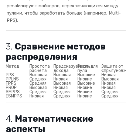
penalизируют майнеров, переключающихся между
пулами, чтобы заработать больше (например, Multi-
PPS).
3.
Сравнение методов
распределения
Метод
Простота
Предсказуемость
Риски для
Защита от
расчёта
дохода
пула
«прыгунов»
PPS
Высокая
Высокая
Высокие
Низкая
PPLNS
Средняя
Низкая
Низкие
Высокая
FPPS
Средняя
Высокая
Высокие
Низкая
PROP
Высокая
Низкая
Низкие
Низкая
SMPPS
Средняя
Средняя
Низкие
Средняя
ESMPPS
Низкая
Средняя
Низкие
Средняя
4.
Математические
аспекты