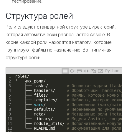
тестирование.
Структура ролей
Роли следуют стандартной структуре директорий,
которая автоматически распознается Ansible. В
корне каждой роли находятся каталоги, которые
группируют файлы по назначению. Вот типичная
структура роли:
Python
1
roles
/
2
└──
имя
_
роли
/
3
├──
tasks
/
# Основные задачи (tasks/ma
4
├──
handlers
/
# Обработчики (handlers/mai
5
├──
files
/
# Файлы, которые можно копи
6
├──
templates
/
# Шаблоны, которые можно ис
7
├──
vars
/
# Переменные (vars/main.yml
8
├──
defaults
/
# Переменные по умолчанию (
9
├──
meta
/
# Метаданные роли (meta/mai
10
├──
library
/
# Модули Ansible, специфичн
11
├──
module_utils
/
# Дополнительные модули для
12
└──
README
.
md
# Документация для роли