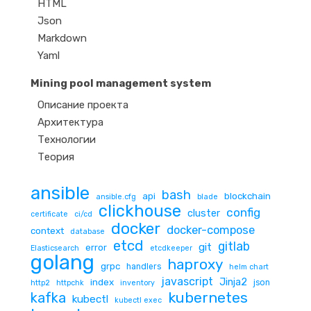
HTML
Json
Markdown
Yaml
Mining pool management system
Описание проекта
Архитектура
Технологии
Теория
ansible
bash
api
blockchain
ansible.cfg
blade
clickhouse
config
cluster
certificate
ci/cd
docker
docker-compose
context
database
etcd
gitlab
git
error
Elasticsearch
etcdkeeper
golang
haproxy
grpc
handlers
helm chart
javascript
Jinja2
index
json
http2
httpchk
inventory
kubernetes
kafka
kubectl
kubectl exec