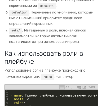
имеют более высокий приоритет по сравнению с
переменными из
.
defaults
: Переменные по умолчанию, которые
defaults/
имеют наименьший приоритет среди всех
определений переменных.
: Метаданные о роли, включая список
meta/
зависимостей, которые автоматически
подтягиваются при использовании роли.
Как использовать роли в
плейбуке
Использование роли в плейбуке происходит с
помощью директивы
. Например:
roles
YAML
1
---
2
- name
: Пример плейбука с использованием ролей
3
hosts
: all
4
roles
: