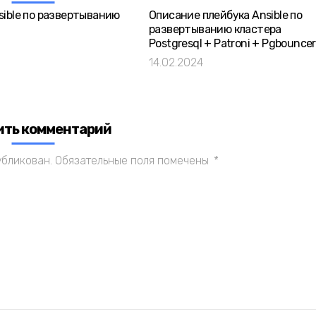
sible по развертыванию
Описание плейбука Ansible по
развертыванию кластера
Postgresql + Patroni + Pgbouncer
14.02.2024
ить комментарий
убликован.
Обязательные поля помечены
*