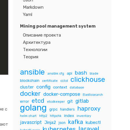
Json
Markdown
Yaml
Mining pool management system
Описание проекта
Архитектура
Технологии
Теория
ansible
bash
api
ansible.cfg
blade
clickhouse
blockchain
certificate
ci/cd
config
cluster
context
database
docker
docker-compose
Elasticsearch
etcd
gitlab
git
error
etcdkeeper
golang
haproxy
ме с
grpc
handlers
index
helm chart
http2
httpchk
inventory
kafka
javascript
Jinja2
kubectl
json
вают
laravel
kubernetes