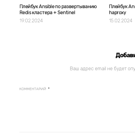
Плейбук Ansible по развертыванию
Плейбук An
Redis кластера + Sentinel
haproxy
19.02.2024
15.02.2024
Добав
Ваш адрес email не будет оп
*
КОММЕНТАРИЙ