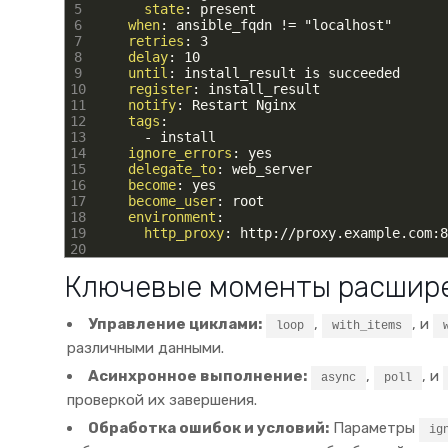
5
state
: present
6
when
: ansible_fqdn != "localhost"
7
retries
: 3
8
delay
: 10
9
until
: install_result is succeeded
10
register
: install_result
11
notify
: Restart Nginx
12
tags
: 
13
-
install
14
ignore_errors
: yes
15
delegate_to
: web_server
16
become
: yes
17
become_user
: root
18
environment
:
19
http_proxy
: http
://proxy.example.com
:8
20
Ключевые моменты расшире
Управление циклами:
,
, и
loop
with_items
различными данными.
Асинхронное выполнение:
,
, и
async
poll
проверкой их завершения.
Обработка ошибок и условий:
Параметры
ig