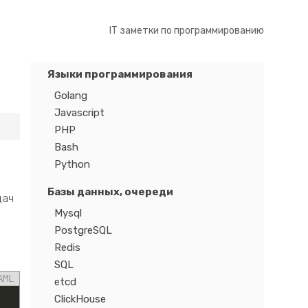
IT заметки по программированию
Языки программирования
Golang
Javascript
PHP
Bash
Python
Базы данных, очереди
дач
Mysql
PostgreSQL
Redis
SQL
AML
etcd
ClickHouse