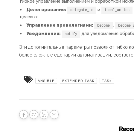
гибкое управление выполнением и обработкой искл
Делегирование:
и
delegate_to
local_action
целевых.
Управление привилегиями:
,
become
become_
Уведомления:
для уведомления обрабо
notify
Эти дополнительные параметры позволяют гибко ко
более сложные сценарии автоматизации, соответ
ANSIBLE
EXTENDED TASK
TASK
Reco