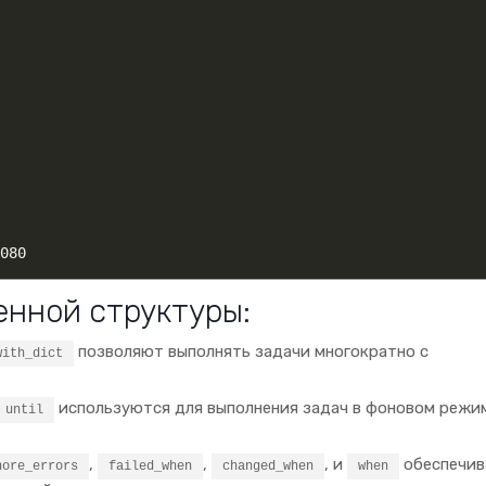
080
нной структуры:
позволяют выполнять задачи многократно с
with_dict
используются для выполнения задач в фоновом режи
until
,
,
, и
обеспечи
nore_errors
failed_when
changed_when
when