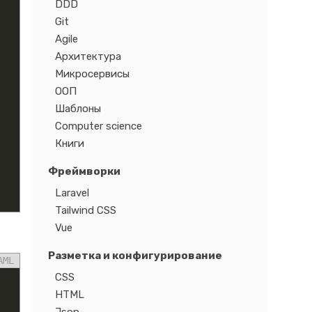
DDD
Git
Agile
Архитектура
Микросервисы
ООП
Шаблоны
Computer science
Книги
Фреймворки
Laravel
Tailwind CSS
Vue
Разметка и конфигурирование
AML
CSS
HTML