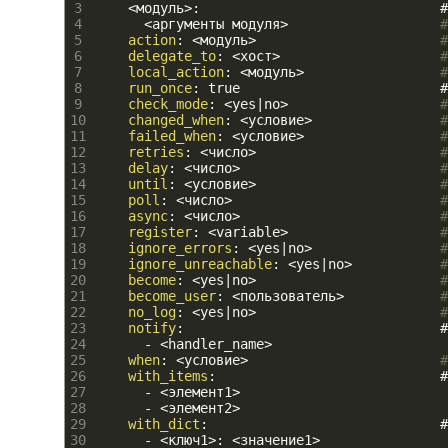
3
<
модуль
>
:                              #
4
<
аргументы
модуля
>
#
5
action
: 
<
модуль
>
#
6
delegate_to
: 
<
хост
>
#
7
local_action
: 
<
модуль
>
#
8
run_once
: true                         #
9
check_mode
: 
<
yes
|
no
>
#
10
changed_when
: 
<
условие
>
#
11
failed_when
: 
<
условие
>
#
12
retries
: 
<
число
>
#
13
delay
: 
<
число
>
#
14
until
: 
<
условие
>
#
15
poll
: 
<
число
>
#
16
async
: 
<
число
>
#
17
register
: 
<
variable
>
#
18
ignore_errors
: 
<
yes
|
no
>
#
19
ignore_unreachable
: 
<
yes
|
no
>
#
20
become
: 
<
yes
|
no
>
#
21
become_user
: 
<
пользователь
>
22
no_log
: 
<
yes
|
no
>
#
23
notify
:                                #
24
-
<
handler
_
name
>
25
when
: 
<
условие
>
#
26
with_items
:                            #
27
-
<
элемент1
>
28
-
<
элемент2
>
29
with_dict
:                             
30
-
<
ключ1
>
: 
<
значение1
>