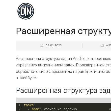
Расширенная структур
04.02.2023
ANS
Расширенная структура задач Ansible, которая вк
управления выполнением задач. В расширенной стр
обработки ошибок, временные параметры и многое 
в плейбуке.
Расширенная структура задач
1
tasks
:
2
- name
: 
<
описание
задачи
>
#