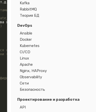
т
.
д
.
)
Kafka
RabbitMQ
тами в виде строки
Теория БД
ate_to: localhost
ва хостов
DevOps
)
Ansible
Docker
Kubernetes
ся с async
CI/CD
ни (в секундах)
Linux
Apache
Nginx, HAProxy
Observability
фиденциальных данных)
Сети
Безопасность
Проектирование и разработка
API