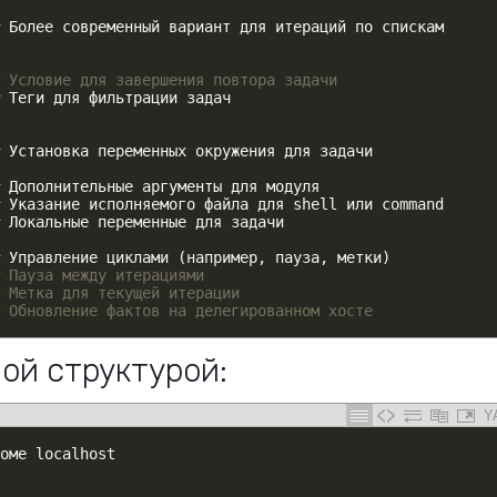
 Более современный вариант для итераций по спискам
 Условие для завершения повтора задачи
 Теги для фильтрации задач
 Установка переменных окружения для задачи
 Дополнительные аргументы для модуля
 Указание исполняемого файла для shell или command
 Локальные переменные для задачи
 Управление циклами (например
,
пауза
,
метки
)
 Пауза между итерациями
 Метка для текущей итерации
 Обновление фактов на делегированном хосте
ой структурой:
Y
оме
localhost