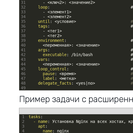
31
-
<
ключ2
>
: 
<
значение2
>
32
loop
:                                  #
33
-
<
элемент1
>
34
-
<
элемент2
>
35
until
: 
<
условие
>
#
36
tags
:                                  #
37
-
<
тег1
>
38
-
<
тег2
>
39
environment
:                           #
40
<
переменная
>
: 
<
значение
>
41
args
:                                  #
42
executable
: /bin/bash                #
43
vars
:                                  #
44
<
переменная
>
: 
<
значение
>
45
loop_control
:                          #
46
pause
: 
<
время
>
#
47
label
: 
<
метка
>
#
48
delegate_facts
: 
<
yes
|
no
>
#
49
Пример задачи с расширенн
1
tasks
:
2
- name
: Установка Nginx на всех хостах
,
кр
3
apt
:
4
name
: nginx