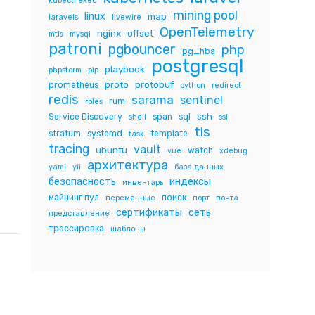
kubectl exec
mining pool
linux
map
laravels
livewire
OpenTelemetry
nginx
offset
mtls
mysql
patroni
pgbouncer
php
pg_hba
postgresql
playbook
phpstorm
pip
protobuf
prometheus
proto
python
redirect
redis
sarama
sentinel
rum
roles
ssh
Service Discovery
span
sql
shell
ssl
tls
stratum
systemd
template
task
tracing
vault
ubuntu
watch
vue
xdebug
архитектура
yaml
yii
база данных
безопасность
индексы
инвентарь
майнинг пул
поиск
переменные
порт
почта
сертификаты
сеть
представление
трассировка
шаблоны