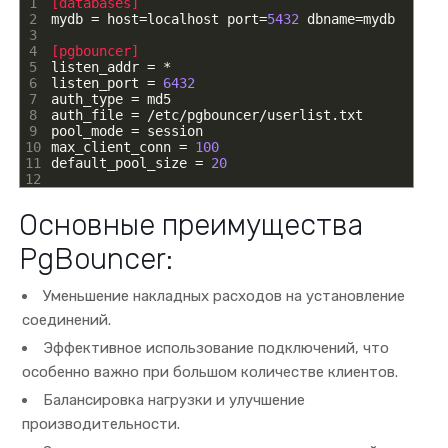
1
[databases]
2
mydb
=
host
=
localhost
port
=
5432
dbname
=
mydb
3
4
[pgbouncer]
5
listen_addr
=
*
6
listen_port
=
6432
7
auth_type
=
md5
8
auth_file
=
/
etc
/
pgbouncer
/
userlist
.
txt
9
pool_mode
=
session
10
max_client_conn
=
100
11
default_pool_size
=
20
12
Основные преимущества
PgBouncer:
Уменьшение накладных расходов на установление
соединений.
Эффективное использование подключений, что
особенно важно при большом количестве клиентов.
Балансировка нагрузки и улучшение
производительности.