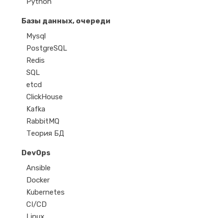
Python
Базы данных, очереди
Mysql
PostgreSQL
Redis
SQL
etcd
ClickHouse
Kafka
RabbitMQ
Теория БД
DevOps
Ansible
Docker
Kubernetes
CI/CD
Linux