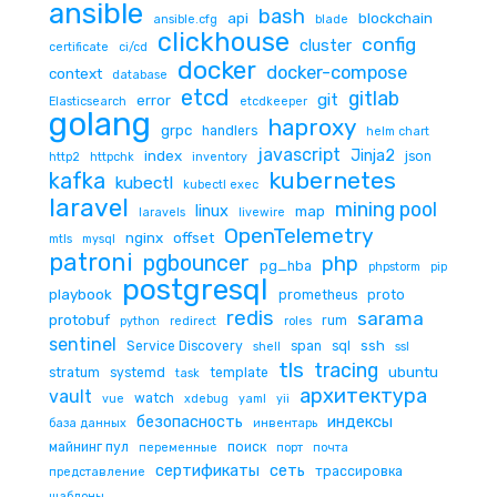
ansible
bash
api
blockchain
ansible.cfg
blade
clickhouse
config
cluster
certificate
ci/cd
docker
docker-compose
context
database
etcd
gitlab
git
error
Elasticsearch
etcdkeeper
golang
haproxy
grpc
handlers
helm chart
javascript
Jinja2
index
json
http2
httpchk
inventory
kubernetes
kafka
kubectl
kubectl exec
laravel
mining pool
linux
map
laravels
livewire
OpenTelemetry
nginx
offset
mtls
mysql
patroni
pgbouncer
php
pg_hba
phpstorm
pip
postgresql
playbook
prometheus
proto
redis
sarama
protobuf
rum
python
redirect
roles
sentinel
ssh
Service Discovery
span
sql
shell
ssl
tls
tracing
ubuntu
stratum
systemd
template
task
архитектура
vault
watch
vue
xdebug
yaml
yii
безопасность
индексы
база данных
инвентарь
майнинг пул
поиск
переменные
порт
почта
сертификаты
сеть
трассировка
представление
шаблоны