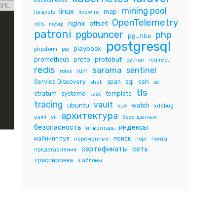
kubectl exec
AML
mining pool
linux
map
laravels
livewire
OpenTelemetry
nginx
offset
mtls
mysql
patroni
pgbouncer
php
pg_hba
postgresql
playbook
phpstorm
pip
protobuf
prometheus
proto
python
redirect
redis
sarama
sentinel
rum
roles
ssh
Service Discovery
span
sql
shell
ssl
tls
stratum
systemd
template
task
tracing
vault
ubuntu
watch
vue
xdebug
архитектура
yaml
yii
база данных
безопасность
индексы
инвентарь
майнинг пул
поиск
переменные
порт
почта
сертификаты
сеть
представление
трассировка
шаблоны