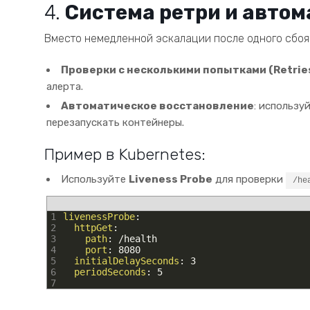
4.
Система ретри и авто
Вместо немедленной эскалации после одного сбоя 
Проверки с несколькими попытками (Retrie
алерта.
Автоматическое восстановление
: использу
перезапускать контейнеры.
Пример в Kubernetes:
Используйте
Liveness Probe
для проверки
/he
1
livenessProbe
:
2
httpGet
:
3
path
: /health
4
port
: 8080
5
initialDelaySeconds
: 3
6
periodSeconds
: 5
7