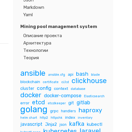
Json
Markdown
Yaml
Mining pool management system
Описание проекта
Архитектура
Технологии
Теория
ansible
bash
api
ansible.cfg
blade
clickhouse
blockchain
certificate
ci/cd
config
cluster
context
database
docker
docker-compose
Elasticsearch
etcd
gitlab
git
error
etcdkeeper
golang
haproxy
grpc
handlers
index
helm chart
http2
httpchk
inventory
kafka
javascript
Jinja2
kubectl
json
laravel
kubernetes