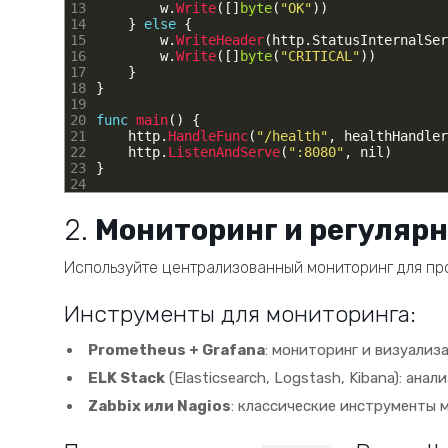
13
w
.
Write
(
[
]
byte
(
"OK"
)
)
14
}
else
{
15
w
.
WriteHeader
(
http
.
StatusInternalSer
16
w
.
Write
(
[
]
byte
(
"CRITICAL"
)
)
17
}
18
}
19
20
func
main
(
)
{
21
http
.
HandleFunc
(
"/health"
,
healthHandler
22
http
.
ListenAndServe
(
":8080"
,
nil
)
23
}
24
2.
Мониторинг и регуляр
Используйте централизованный мониторинг для пр
Инструменты для мониторинга:
Prometheus + Grafana
: мониторинг и визуализ
ELK Stack
(Elasticsearch, Logstash, Kibana): ана
Zabbix или Nagios
: классические инструменты 