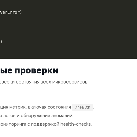
verError
)
)
ные проверки
оверки состояния всех микросервисов.
ация метрик, включая состояния
.
/health
лиз логов и обнаружение аномалий.
мониторинга с поддержкой health-checks.