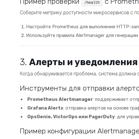
Пример проверки
с Prometh
/health
Соберите метрику доступности микросервисов с п
Настройте Prometheus для выполнения HTTP-за
Используйте правила Alertmanager для генерации
3.
Алерты и уведомления
Когда обнаруживается проблема, система должна о
Инструменты для отправки алерто
Prometheus Alertmanager
: поддерживает отпр
Grafana Alerts
: отправка алертов на основе гра
OpsGenie, VictorOps или PagerDuty
: для упра
Пример конфигурации Alertmanage