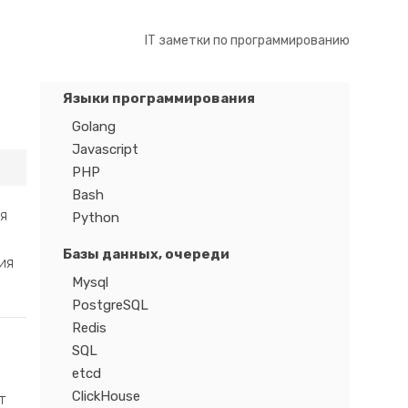
IT заметки по программированию
Языки программирования
Golang
Javascript
PHP
Bash
я
Python
Базы данных, очереди
ия
Mysql
PostgreSQL
Redis
SQL
etcd
ClickHouse
т