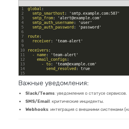
1
global
:
2
smtp_smarthost
: 'smtp.example.com
:587'
3
smtp_from
: 'alert@example.com'
4
smtp_auth_username
: 'user'
5
smtp_auth_password
: 'password'
6
7
route
:
8
receiver
: 'team-alert'
9
10
receivers
:
11
- name
: 'team-alert'
12
email_configs
:
13
- to
: 'team@example.com'
14
send_resolved
: true
15
Важные уведомления:
Slack/Teams
: уведомления о статусе сервисов.
SMS/Email
: критические инциденты.
Webhooks
: интеграция с внешними системами (