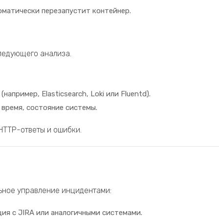
томатически перезапустит контейнер.
ледующего анализа.
апример, Elasticsearch, Loki или Fluentd).
 время, состояние системы.
 HTTP-ответы и ошибки.
ьное управление инцидентами:
ция с JIRA или аналогичными системами.