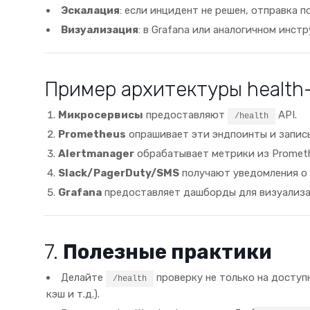
Эскалация
: если инцидент не решен, отправка 
Визуализация
: в Grafana или аналогичном инст
Пример архитектуры health-
Микросервисы
предоставляют
API.
/health
Prometheus
опрашивает эти эндпоинты и запис
Alertmanager
обрабатывает метрики из Prometh
Slack/PagerDuty/SMS
получают уведомления о 
Grafana
предоставляет дашборды для визуализа
7.
Полезные практики
Делайте
проверку не только на доступн
/health
кэш и т.д.).