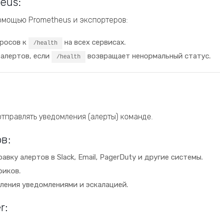
eus:
омощью Prometheus и экспортеров:
просов к
на всех сервисах.
/health
 алертов, если
возвращает ненормальный статус.
/health
тправлять уведомления (алерты) команде.
в:
авку алертов в Slack, Email, PagerDuty и другие системы.
фиков.
вления уведомлениями и эскалацией.
r: