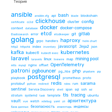
Теория
ansible
bash
api
blockchain
ansible.cfg
blade
clickhouse
config
cluster
certificate
ci/cd
docker
docker-compose
context
database
etcd
gitlab
git
error
Elasticsearch
etcdkeeper
golang
haproxy
grpc
handlers
helm chart
javascript
Jinja2
index
json
http2
httpchk
inventory
kubernetes
kafka
kubectl
kubectl exec
laravel
mining pool
linux
map
laravels
livewire
OpenTelemetry
nginx
offset
mtls
mysql
patroni
pgbouncer
php
pg_hba
phpstorm
pip
postgresql
playbook
prometheus
proto
redis
sarama
protobuf
rum
python
redirect
roles
sentinel
ssh
Service Discovery
span
sql
shell
ssl
tls
tracing
ubuntu
stratum
systemd
template
task
архитектура
vault
watch
vue
xdebug
yaml
yii
безопасность
индексы
база данных
инвентарь