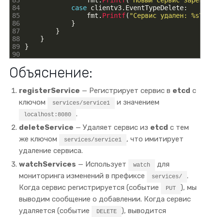
83
fmt
.
Printf
(
"Новый сервис зарегист
84
case
clientv3
.
EventTypeDelete
:
85
fmt
.
Printf
(
"Сервис удален: %s\n"
,
86
}
87
}
88
}
89
}
90
Объяснение:
registerService
— Регистрирует сервис в
etcd
с
ключом
и значением
services/service1
.
localhost:8080
deleteService
— Удаляет сервис из
etcd
с тем
же ключом
, что имитирует
services/service1
удаление сервиса.
watchServices
— Использует
для
watch
мониторинга изменений в префиксе
.
services/
Когда сервис регистрируется (событие
), мы
PUT
выводим сообщение о добавлении. Когда сервис
удаляется (событие
), выводится
DELETE