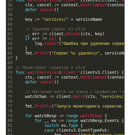
55
func
deleteService
(
client *
clientv3
.
Client
,
servi
56
ctx
,
cancel
:
=
context
.
WithTimeout
(
context
.
Ba
57
defer
cancel
(
)
58
59
key
:
=
"services/"
+
serviceName
60
61
// Удаляем сервис из etcd
62
_
,
err
:
=
client
.
Delete
(
ctx
,
key
)
63
if
err
!=
nil
{
64
log
.
Fatalf
(
"Ошибка при удалении сервиса и
65
}
66
fmt
.
Printf
(
"Сервис %s удален\n"
,
serviceName
)
67
}
68
69
// Мониторинг сервисов в etcd
70
func
watchServices
(
client *
clientv3
.
Client
)
{
71
ctx
,
cancel
:
=
context
.
WithTimeout
(
context
.
Ba
72
defer
cancel
(
)
73
74
// Настроим watch на ключи с префиксом "servi
75
watchChan
:
=
client
.
Watch
(
ctx
,
"services/"
,
c
76
77
fmt
.
Println
(
"Запуск мониторинга сервисов..."
)
78
79
for
watchResp
:
=
range
watchChan
{
80
for
_
,
ev
:
=
range
watchResp
.
Events
{
81
switch
ev
.
Type
{
82
case
clientv3
.
EventTypePut
: