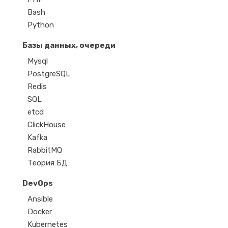
Bash
Python
Базы данных, очереди
Mysql
PostgreSQL
Redis
SQL
etcd
ClickHouse
Kafka
RabbitMQ
Теория БД
DevOps
Ansible
Docker
Kubernetes