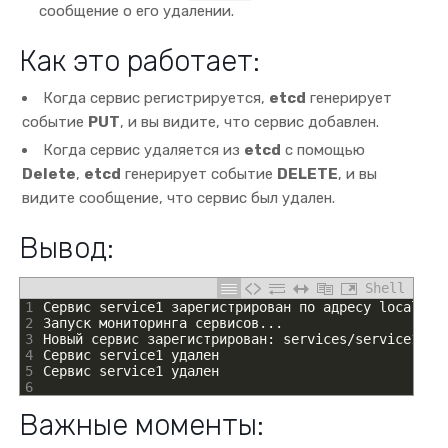
сообщение о его удалении.
Как это работает:
Когда сервис регистрируется,
etcd
генерирует
событие
PUT
, и вы видите, что сервис добавлен.
Когда сервис удаляется из
etcd
с помощью
Delete
,
etcd
генерирует событие
DELETE
, и вы
видите сообщение, что сервис был удален.
Вывод:
Shell
1
Сервис
service1
зарегистрирован
по
адресу
localhos
2
Запуск
мониторинга
сервисов
.
.
.
3
Новый
сервис
зарегистрирован
:
services
/
service1
=
4
Сервис
service1
удален
5
Сервис
service1
удален
6
Важные моменты: