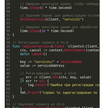
27
28
// Ожидаем некоторое время, чтобы наблюдать з
29
time
.
Sleep
(
5
*
time
.
Second
)
30
31
// Удаляем сервис для демонстрации отслеживан
32
deleteService
(
client
,
"service1"
)
33
34
// Ожидаем некоторое время для обработки собы
35
time
.
Sleep
(
10
*
time
.
Second
)
36
}
37
38
// Регистрация сервиса в etcd
39
func
registerService
(
client *
clientv3
.
Client
,
ser
40
ctx
,
cancel
:
=
context
.
WithTimeout
(
context
.
Ba
41
defer
cancel
(
)
42
43
key
:
=
"services/"
+
serviceName
44
value
:
=
serviceAddress
45
46
// Регистрируем сервис в etcd
47
_
,
err
:
=
client
.
Put
(
ctx
,
key
,
value
)
48
if
err
!=
nil
{
49
log
.
Fatalf
(
"Ошибка при регистрации сервис
50
}
51
fmt
.
Printf
(
"Сервис %s зарегистрирован по адре
52
}
53
54
// Удаление сервиса из etcd