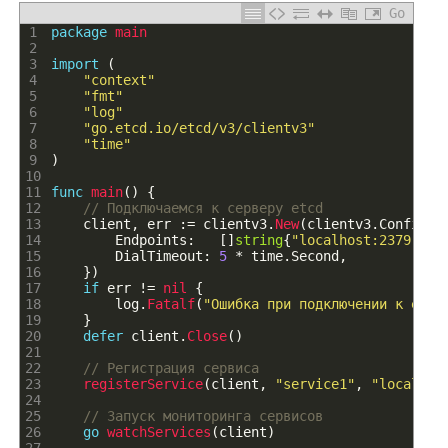
Go
1
package
main
2
3
import
(
4
"context"
5
"fmt"
6
"log"
7
"go.etcd.io/etcd/v3/clientv3"
8
"time"
9
)
10
11
func
main
(
)
{
12
// Подключаемся к серверу etcd
13
client
,
err
:
=
clientv3
.
New
(
clientv3
.
Config
{
14
Endpoints
:
[
]
string
{
"localhost:2379"
}
,
15
DialTimeout
:
5
*
time
.
Second
,
16
}
)
17
if
err
!=
nil
{
18
log
.
Fatalf
(
"Ошибка при подключении к etcd
19
}
20
defer
client
.
Close
(
)
21
22
// Регистрация сервиса
23
registerService
(
client
,
"service1"
,
"localhos
24
25
// Запуск мониторинга сервисов
26
go
watchServices
(
client
)