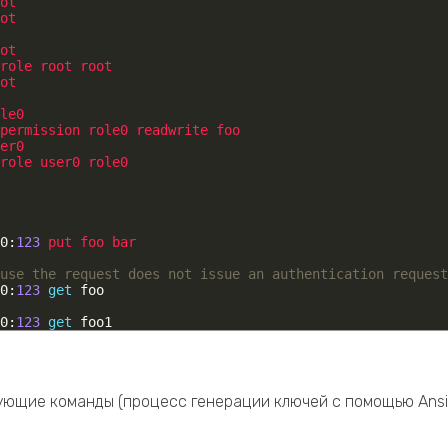
ot
ot
ot
role 
root 
root
ot
le0
permission 
role0 
readwrite 
foo
er0
role 
user0 
role0
0
:
123
put 
foo 
bar
use the request does not issue an authentication request
0
:
123
get
foo
0
:
123
get
foo1
дующие команды (процесс генерации ключей с помощью Ansi