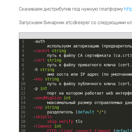
Скачиваем дистрибутив под нужную платформу
htt
Запускаем бинарник etcdkeeper со следующими кл
1
-
auth
2
используем
авторизацию
(
предваритель
3
-
cacert 
string
4
путь
к
файлу
CA
сертификата
(
ca
.
crt
)
5
-
cert 
string
6
путь
к
файлу
приватного
ключа
(
cert
.
7
-
h
string
8
имя
хоста
или
IP
адрес
(
по
умолчанию
9
-
key 
string
10
путь
к
файлу
публичного
ключа
(
cert
.
11
-
p
int
12
порт
на
котором
работает
web
интерфе
13
-
sendMsgSize 
int
14
максимальный
размер
отправляемых
дан
15
-
sep 
string
16
разделитель
(
default
"/"
)
17
-
skiptls
18
skip 
verify 
tls
19
-
timeout 
int
20
ETCD 
client 
connect 
timeout
(
default