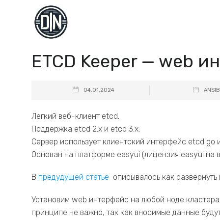
ETCD Keeper — web ин
04.01.2024
ANSIB
Легкий веб-клиент etcd.
Поддержка etcd 2.x и etcd 3.x.
Сервер использует клиентский интерфейс etcd go и
Основан на платформе easyui (лицензия easyui на
В
предудущей статье
описывалось как развернуть 
Установим web интерфейс на любой ноде кластера (
принципе не важно, так как вносимые данные буду