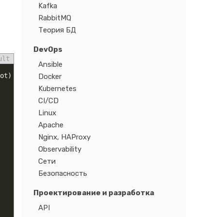
Kafka
RabbitMQ
Теория БД
DevOps
ult
Ansible
ot
)
Docker
Kubernetes
CI/CD
Linux
Apache
Nginx, HAProxy
Observability
Сети
Безопасность
Проектирование и разработка
API