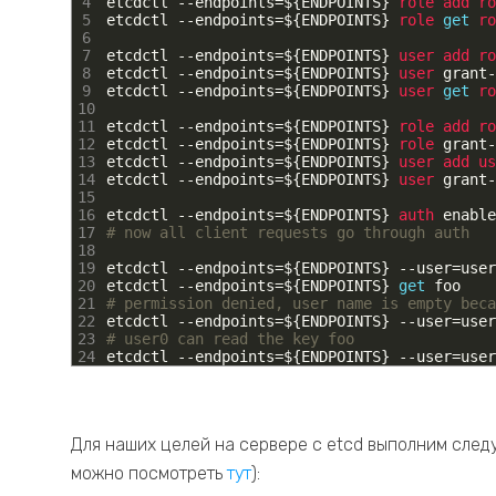
4
etcdctl
--
endpoints
=
$
{
ENDPOINTS
}
role 
add 
ro
5
etcdctl
--
endpoints
=
$
{
ENDPOINTS
}
role 
get
ro
6
7
etcdctl
--
endpoints
=
$
{
ENDPOINTS
}
user 
add 
ro
8
etcdctl
--
endpoints
=
$
{
ENDPOINTS
}
user 
grant
-
9
etcdctl
--
endpoints
=
$
{
ENDPOINTS
}
user 
get
ro
10
11
etcdctl
--
endpoints
=
$
{
ENDPOINTS
}
role 
add 
ro
12
etcdctl
--
endpoints
=
$
{
ENDPOINTS
}
role 
grant
-
13
etcdctl
--
endpoints
=
$
{
ENDPOINTS
}
user 
add 
us
14
etcdctl
--
endpoints
=
$
{
ENDPOINTS
}
user 
grant
-
15
16
etcdctl
--
endpoints
=
$
{
ENDPOINTS
}
auth 
enable
17
# now all client requests go through auth
18
19
etcdctl
--
endpoints
=
$
{
ENDPOINTS
}
--
user
=
user
20
etcdctl
--
endpoints
=
$
{
ENDPOINTS
}
get
foo
21
# permission denied, user name is empty beca
22
etcdctl
--
endpoints
=
$
{
ENDPOINTS
}
--
user
=
user
23
# user0 can read the key foo
24
etcdctl
--
endpoints
=
$
{
ENDPOINTS
}
--
user
=
user
Для наших целей на сервере с etcd выполним сле
можно посмотреть
тут
):