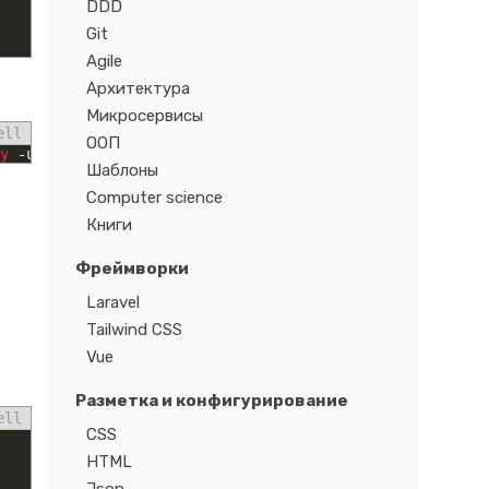
DDD
Git
Agile
Архитектура
Микросервисы
ell
ООП
y
-
usetls
-
auth
Шаблоны
Computer science
Книги
Фреймворки
Laravel
Tailwind CSS
Vue
Разметка и конфигурирование
ell
CSS
HTML