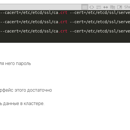
Sh
--
cacert
=
/
etc
/
etcd
/
ssl
/
ca
.crt
--
cert
=
/
etc
/
etcd
/
ssl
/
serve
--
cacert
=
/
etc
/
etcd
/
ssl
/
ca
.crt
--
cert
=
/
etc
/
etcd
/
ssl
/
serve
--
cacert
=
/
etc
/
etcd
/
ssl
/
ca
.crt
--
cert
=
/
etc
/
etcd
/
ssl
/
serve
ля него пароль
ерфейс этого достаточно
ь данные в кластере.