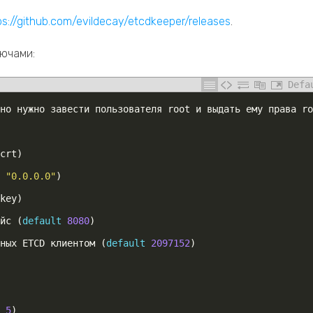
ps://github.com/evildecay/etcdkeeper/releases
.
ючами:
Defa
но
нужно
завести
пользователя
root
и
выдать
ему
права
ro
crt
)
"0.0.0.0"
)
key
)
йс
(
default
8080
)
ных
ETCD
клиентом
(
default
2097152
)
5
)