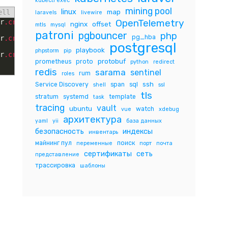
kubectl exec
mining pool
linux
map
ell
laravels
livewire
OpenTelemetry
r
.crt
--
key
=
/
etc
/
etcd
/
ssl
/
server
.key
role 
add 
root
nginx
offset
mtls
mysql
patroni
pgbouncer
php
pg_hba
r
.crt
--
key
=
/
etc
/
etcd
/
ssl
/
server
.key
user 
add 
root
postgresql
playbook
phpstorm
pip
r
.crt
--
key
=
/
etc
/
etcd
/
ssl
/
server
.key
user 
grant
-
role 
roo
protobuf
prometheus
proto
python
redirect
redis
sarama
sentinel
rum
roles
ssh
Service Discovery
span
sql
shell
ssl
tls
stratum
systemd
template
task
tracing
vault
ubuntu
watch
vue
xdebug
архитектура
yaml
yii
база данных
безопасность
индексы
инвентарь
майнинг пул
поиск
переменные
порт
почта
сертификаты
сеть
представление
трассировка
шаблоны