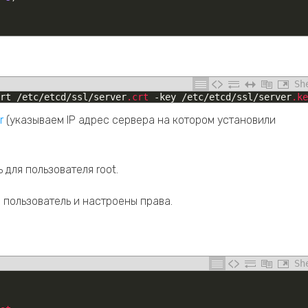
Sh
rt
/
etc
/
etcd
/
ssl
/
server
.crt
-
key
/
etc
/
etcd
/
ssl
/
server
.ke
r
(указываем IP адрес сервера на котором установили
 для пользователя root.
 пользователь и настроены права.
Sh