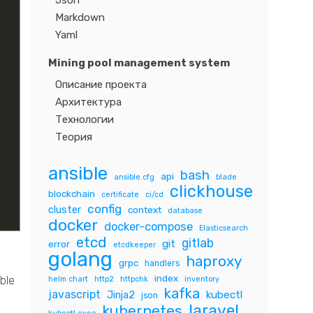
Json
Markdown
Yaml
Mining pool management system
Описание проекта
Архитектура
Технологии
Теория
ansible
bash
api
ansible.cfg
blade
clickhouse
blockchain
certificate
ci/cd
config
cluster
context
database
docker
docker-compose
Elasticsearch
etcd
gitlab
git
error
etcdkeeper
golang
haproxy
grpc
handlers
index
ble
helm chart
http2
httpchk
inventory
kafka
javascript
Jinja2
kubectl
json
laravel
kubernetes