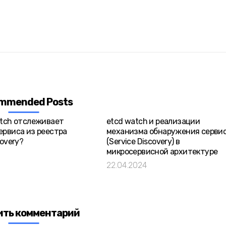
mmended Posts
atch отслеживает
etcd watch и реализации
ервиса из реестра
механизма обнаружения серви
covery?
(Service Discovery) в
микросервисной архитектуре
22.04.2024
ить комментарий