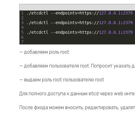
1
.
/
etcdctl
--
endpoints
=
https
:
/
/
127.0.0.1
:
2379
2
3
.
/
etcdctl
--
endpoints
=
https
:
/
/
127.0.0.1
:
2379
4
5
.
/
etcdctl
--
endpoints
=
https
:
/
/
127.0.0.1
:
2379
6
7
— добавляем роль root
— добавляем пользователя root. Попросит указать д
— выдаем роль root пользователю root
Для полного доступа к данным etcd через web инт
После фхода можем вносить, редактировать, удалят