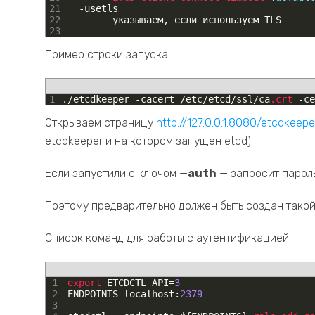
21
-
usetls
22
указываем
,
если
используем
TLS
23
Пример строки запуска:
1
.
/
etcdkeeper
-
cacert
/
etc
/
etcd
/
ssl
/
ca
.crt
-
ce
Открываем страницу
http://127.0.0.1:8080/etcdkeepe
etcdkeeper и на котором запущен etcd)
Если запустили с ключом —
auth
— запросит пароль
Поэтому предварительно должен быть создан такой
Список команд для работы с аутентификацией:
1
export 
ETCDCTL_API
=
3
2
ENDPOINTS
=
localhost
:
2379
3