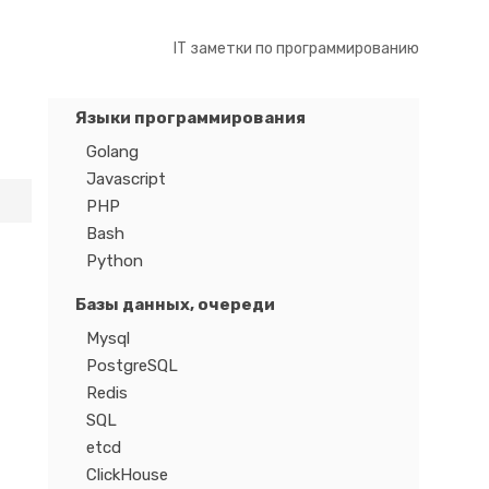
IT заметки по программированию
Языки программирования
Golang
Javascript
PHP
Bash
Python
Базы данных, очереди
Mysql
PostgreSQL
Redis
SQL
etcd
ClickHouse