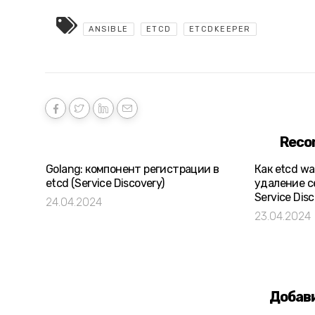
ANSIBLE
ETCD
ETCDKEEPER
Reco
Golang: компонент регистрации в
Как etcd w
etcd (Service Discovery)
удаление с
Service Dis
24.04.2024
23.04.2024
Добав