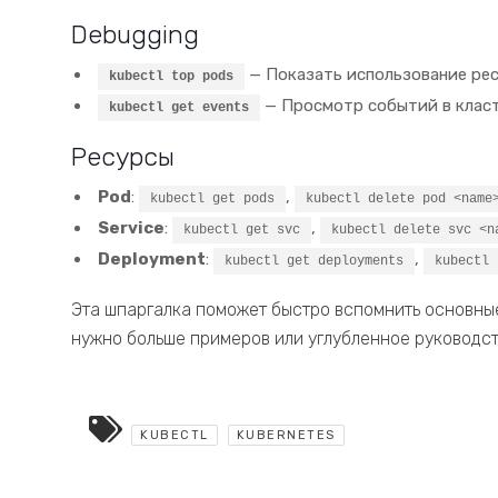
Debugging
— Показать использование рес
kubectl top pods
— Просмотр событий в класт
kubectl get events
Ресурсы
Pod
:
,
kubectl get pods
kubectl delete pod <name
Service
:
,
kubectl get svc
kubectl delete svc <n
Deployment
:
,
kubectl get deployments
kubectl 
Эта шпаргалка поможет быстро вспомнить основны
нужно больше примеров или углубленное руководст
KUBECTL
KUBERNETES