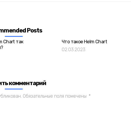
mmended Posts
m Chart так
Что такое Helm Chart
я?
02.03.2023
ить комментарий
убликован.
Обязательные поля помечены
*