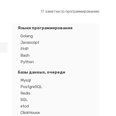
IT заметки по программированию
Языки программирования
Golang
Javascript
PHP
Bash
Python
Базы данных, очереди
Mysql
PostgreSQL
Redis
SQL
etcd
ClickHouse