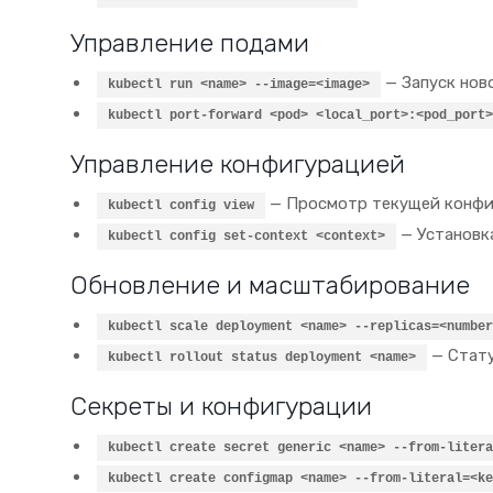
Управление подами
— Запуск ново
kubectl run <name> --image=<image>
kubectl port-forward <pod> <local_port>:<pod_port>
Управление конфигурацией
— Просмотр текущей конфи
kubectl config view
— Установка
kubectl config set-context <context>
Обновление и масштабирование
kubectl scale deployment <name> --replicas=<number
— Стату
kubectl rollout status deployment <name>
Секреты и конфигурации
kubectl create secret generic <name> --from-litera
kubectl create configmap <name> --from-literal=<ke