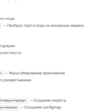
го пода.
— Проброс порта пода на локальную машину.
гурации.
 контекста.
— Масштабирование приложения.
>
с развертывания.
— Создание секрета.
l=<key>=<value>
— Создание configmap.
y>=<value>