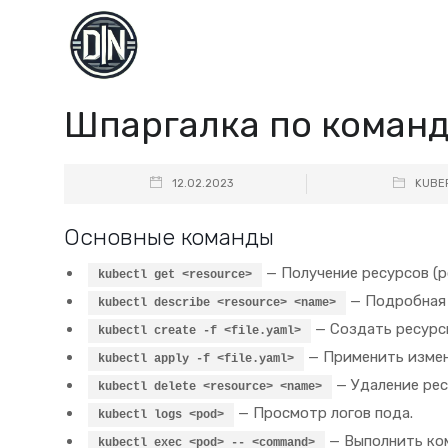
Шпаргалка по команд
12.02.2023
KUBE
Основные команды
— Получение ресурсов (po
kubectl get <resource>
— Подробная 
kubectl describe <resource> <name>
— Создать ресурс
kubectl create -f <file.yaml>
— Применить измен
kubectl apply -f <file.yaml>
— Удаление рес
kubectl delete <resource> <name>
— Просмотр логов пода.
kubectl logs <pod>
— Выполнить ком
kubectl exec <pod> -- <command>