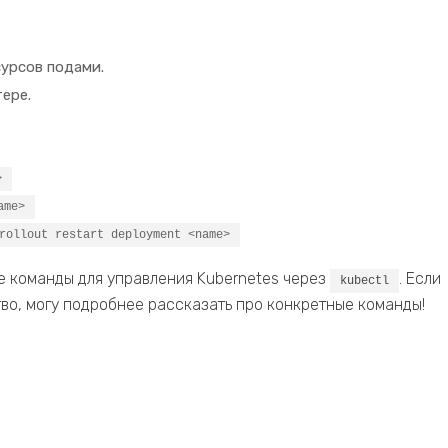
урсов подами.
ере.
>
ame>
rollout restart deployment <name>
е команды для управления Kubernetes через
. Если
kubectl
во, могу подробнее рассказать про конкретные команды!