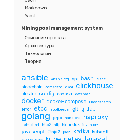
Json
Markdown
Yaml
Mining pool management system
Описание проекта
Архитектура
Технологии
Теория
ansible
bash
api
ansible.cfg
blade
clickhouse
blockchain
certificate
ci/cd
config
cluster
context
database
docker
docker-compose
Elasticsearch
etcd
gitlab
git
error
etcdkeeper
golang
haproxy
grpc
handlers
index
helm chart
http2
httpchk
inventory
kafka
javascript
Jinja2
kubectl
json
laravel
kubernetes