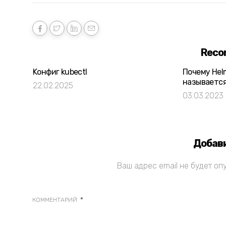
Reco
Kонфиг kubectl
Почему Hel
называетс
22.02.2025
03.03.2023
Добав
Ваш адрес email не будет оп
*
КОММЕНТАРИЙ