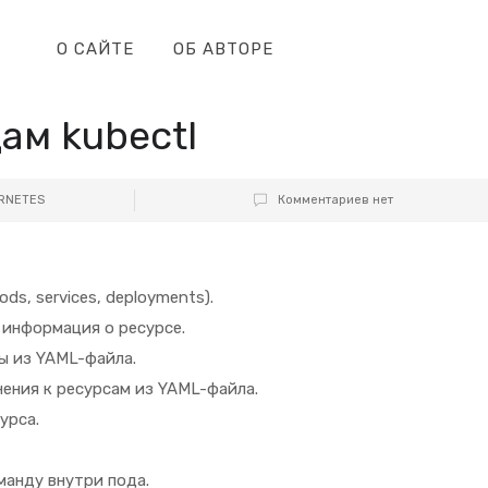
О САЙТЕ
ОБ АВТОРЕ
ам kubectl
RNETES
Комментариев нет
ds, services, deployments).
информация о ресурсе.
ы из YAML-файла.
ения к ресурсам из YAML-файла.
урса.
анду внутри пода.