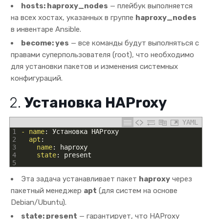
hosts: haproxy_nodes
— плейбук выполняется
на всех хостах, указанных в группе
haproxy_nodes
в инвентаре Ansible.
become: yes
— все команды будут выполняться с
правами суперпользователя (root), что необходимо
для установки пакетов и изменения системных
конфигураций.
2.
Установка HAProxy
YAML
1
- name
: Установка HAProxy
2
apt
:
3
name
: haproxy
4
state
: present
5
Эта задача устанавливает пакет
haproxy
через
пакетный менеджер
apt
(для систем на основе
Debian/Ubuntu).
state: present
— гарантирует, что HAProxy