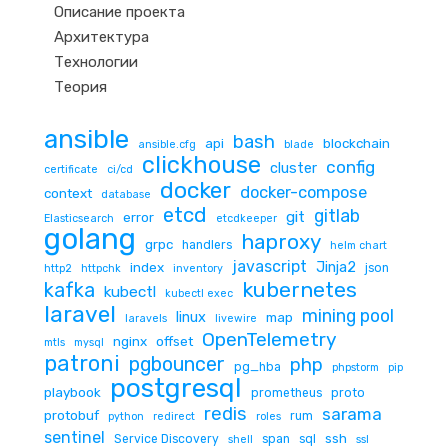
Описание проекта
Архитектура
Технологии
Теория
ansible
bash
api
blockchain
ansible.cfg
blade
clickhouse
config
cluster
certificate
ci/cd
docker
docker-compose
context
database
etcd
gitlab
git
error
Elasticsearch
etcdkeeper
golang
haproxy
grpc
handlers
helm chart
javascript
Jinja2
index
json
http2
httpchk
inventory
kubernetes
kafka
kubectl
kubectl exec
laravel
mining pool
linux
map
laravels
livewire
OpenTelemetry
nginx
offset
mtls
mysql
patroni
pgbouncer
php
pg_hba
phpstorm
pip
postgresql
playbook
prometheus
proto
redis
sarama
protobuf
rum
python
redirect
roles
sentinel
ssh
Service Discovery
span
sql
shell
ssl