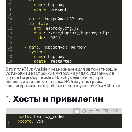
6
apt
:
7
name
: haproxy
8
state
: present
9
10
- name
: Настройка HAProxy
11
template
:
12
src
: haproxy.cfg.j2
13
dest
: "/etc/haproxy/haproxy.cfg"
14
mode
: '0644'
15
16
- name
: Перезапуск HAProxy
17
systemd
:
18
name
: haproxy
19
state
: restarted
Этот плейбук Ansible предназначен для автоматизации
установки и настройки HAProxy на узлах, указанных в
группе
haproxy_nodes
. Плейбук выполняет три
основные задачи: установка HAProxy, настройка
конфигурационного файла и перезапуск службы HAProxy.
1.
Хосты и привилегии
YAML
1
- hosts
: haproxy_nodes
2
become
: yes
3