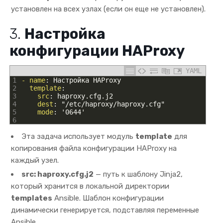
установлен на всех узлах (если он еще не установлен).
3.
Настройка
конфигурации HAProxy
YAML
1
- name
: Настройка HAProxy
2
template
:
3
src
: haproxy.cfg.j2
4
dest
: "/etc/haproxy/haproxy.cfg"
5
mode
: '0644'
6
Эта задача использует модуль
template
для
копирования файла конфигурации HAProxy на
каждый узел.
src: haproxy.cfg.j2
— путь к шаблону Jinja2,
который хранится в локальной директории
templates
Ansible. Шаблон конфигурации
динамически генерируется, подставляя переменные
Ansible.