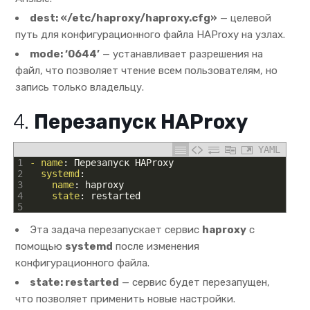
dest: «/etc/haproxy/haproxy.cfg»
— целевой
путь для конфигурационного файла HAProxy на узлах.
mode: ‘0644’
— устанавливает разрешения на
файл, что позволяет чтение всем пользователям, но
запись только владельцу.
4.
Перезапуск HAProxy
YAML
1
- name
: Перезапуск HAProxy
2
systemd
:
3
name
: haproxy
4
state
: restarted
5
Эта задача перезапускает сервис
haproxy
с
помощью
systemd
после изменения
конфигурационного файла.
state: restarted
— сервис будет перезапущен,
что позволяет применить новые настройки.