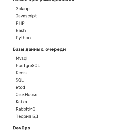
Golang
Javascript
PHP
Bash
Python
Базы данных, очереди
Mysql
PostgreSQL
Redis
SQL
etcd
ClickHouse
Kafka
RabbitMQ
Теория БД
DevOps