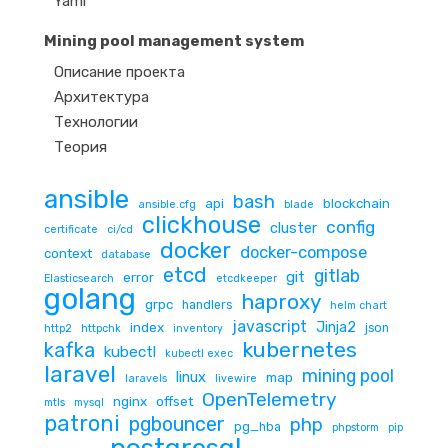
Yaml
Mining pool management system
Описание проекта
Архитектура
Технологии
Теория
ansible
bash
api
blockchain
ansible.cfg
blade
clickhouse
config
cluster
certificate
ci/cd
docker
docker-compose
context
database
etcd
gitlab
git
error
Elasticsearch
etcdkeeper
golang
haproxy
grpc
handlers
helm chart
javascript
Jinja2
index
json
http2
httpchk
inventory
kubernetes
kafka
kubectl
kubectl exec
laravel
mining pool
linux
map
laravels
livewire
OpenTelemetry
nginx
offset
mtls
mysql
patroni
pgbouncer
php
pg_hba
phpstorm
pip