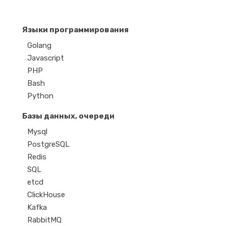
Языки программирования
Golang
Javascript
PHP
Bash
Python
Базы данных, очереди
Mysql
PostgreSQL
Redis
SQL
etcd
ClickHouse
Kafka
RabbitMQ