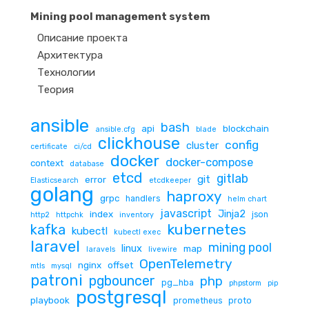
Mining pool management system
Описание проекта
Архитектура
Технологии
Теория
ansible
bash
api
blockchain
ansible.cfg
blade
clickhouse
config
cluster
certificate
ci/cd
docker
docker-compose
context
database
etcd
gitlab
git
error
Elasticsearch
etcdkeeper
golang
haproxy
grpc
handlers
helm chart
javascript
Jinja2
index
json
http2
httpchk
inventory
kubernetes
kafka
kubectl
kubectl exec
laravel
mining pool
linux
map
laravels
livewire
OpenTelemetry
nginx
offset
mtls
mysql
patroni
pgbouncer
php
pg_hba
phpstorm
pip
postgresql
playbook
prometheus
proto