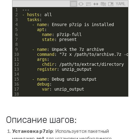
YAML
1
---
2
- hosts
: all
3
tasks
:
4
- name
: Ensure p7zip is installed
5
apt
:
6
name
: p7zip-full
7
state
: present
8
9
- name
: Unpack the 7z archive
10
command
: "7z x /path/to/archive.7z -o/pat
11
args
:
12
chdir
: /path/to/extract/directory
13
register
: unzip_output
14
15
- name
: Debug unzip output
16
debug
:
17
var
: unzip_output
18
Описание шагов:
Установка p7zip
: Используется пакетный
менеджер
apt
для установки необходимого