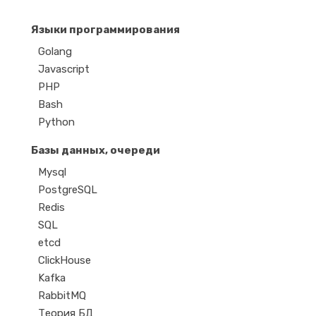
Языки программирования
Golang
Javascript
PHP
Bash
Python
Базы данных, очереди
Mysql
PostgreSQL
Redis
SQL
etcd
ClickHouse
Kafka
RabbitMQ
Теория БД