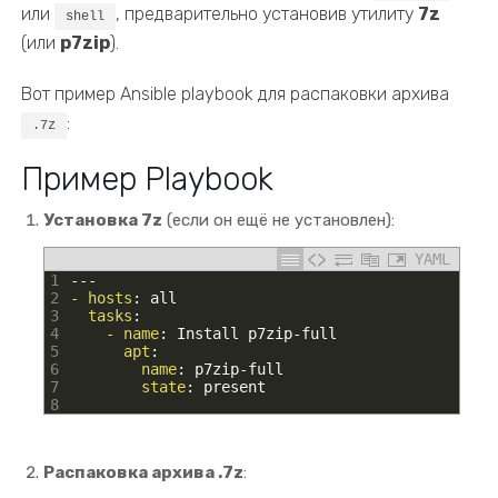
или
, предварительно установив утилиту
7z
shell
(или
p7zip
).
Вот пример Ansible playbook для распаковки архива
:
.7z
Пример Playbook
Установка 7z
(если он ещё не установлен):
YAML
1
---
2
- hosts
: all
3
tasks
:
4
- name
: Install p7zip-full
5
apt
:
6
name
: p7zip-full
7
state
: present
8
Распаковка архива .7z
: